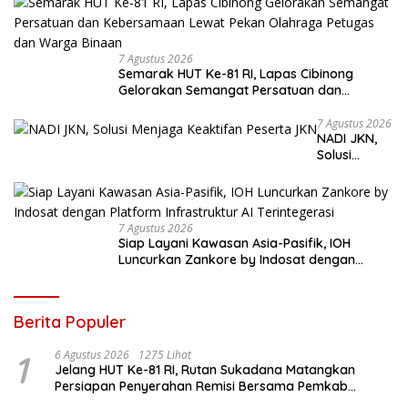
7 Agustus 2026
Semarak HUT Ke-81 RI, Lapas Cibinong
Gelorakan Semangat Persatuan dan
Kebersamaan Lewat Pekan Olahraga
Petugas dan Warga Binaan
7 Agustus 2026
NADI JKN,
Solusi
Menjaga
Keaktifan
Peserta JKN
7 Agustus 2026
Siap Layani Kawasan Asia-Pasifik, IOH
Luncurkan Zankore by Indosat dengan
Platform Infrastruktur AI Terintegerasi
Berita Populer
1
6 Agustus 2026
1275 Lihat
Jelang HUT Ke-81 RI, Rutan Sukadana Matangkan
Persiapan Penyerahan Remisi Bersama Pemkab
Lamtim