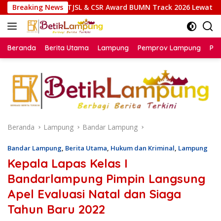
Langsung
el Raih Gold TJSL & CSR Award BUMN Track 2026 Lewat Program
Breaking News
ke
konten
Beranda
Berita Utama
Lampung
Pemprov Lampung
Poli
Beranda
Lampung
Bandar Lampung
Bandar Lampung
,
Berita Utama
,
Hukum dan Kriminal
,
Lampung
Kepala Lapas Kelas I
Bandarlampung Pimpin Langsung
Apel Evaluasi Natal dan Siaga
Tahun Baru 2022