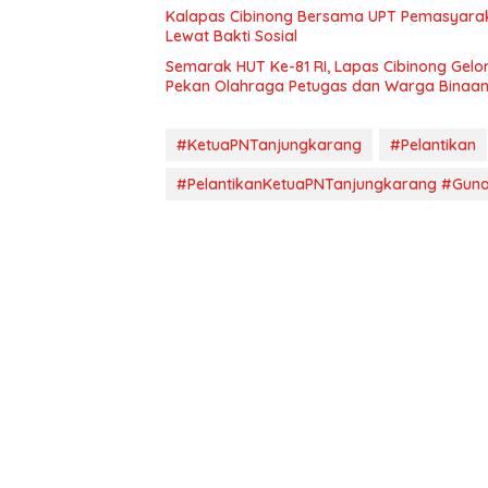
Kalapas Cibinong Bersama UPT Pemasyarak
Lewat Bakti Sosial
Semarak HUT Ke-81 RI, Lapas Cibinong Ge
Pekan Olahraga Petugas dan Warga Binaa
#KetuaPNTanjungkarang
#Pelantikan
#PelantikanKetuaPNTanjungkarang #Gun