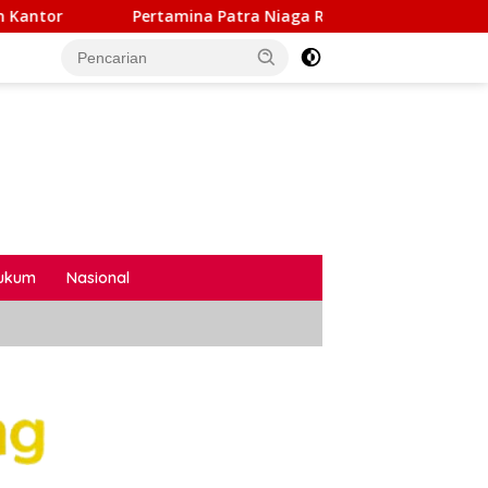
 Patra Niaga Regional Sumbagsel Raih Gold TJSL & CSR Award 
ukum
Nasional