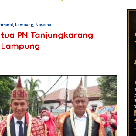
iminal
,
Lampung
,
Nasional
Ketua PN Tanjungkarang
t Lampung