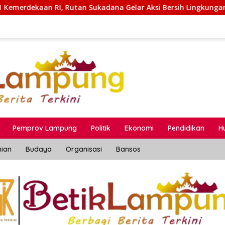
adana Gelar Aksi Bersih Lingkungan Kantor
Pertamina
Pemprov Lampung
Politik
Ekonomi
Pendidikan
H
nian
Budaya
Organisasi
Bansos