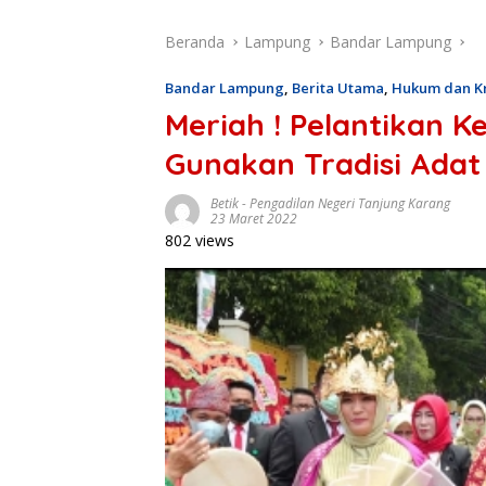
Beranda
Lampung
Bandar Lampung
Bandar Lampung
,
Berita Utama
,
Hukum dan Kr
Meriah ! Pelantikan 
Gunakan Tradisi Ada
Betik
-
Pengadilan Negeri Tanjung Karang
23 Maret 2022
802 views