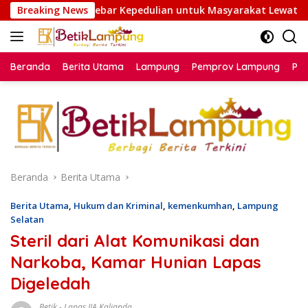
Langsung
 Kepedulian untuk Masyarakat Lewat Bakti Sosial
Breaking News
Se
ke
konten
Beranda
Berita Utama
Lampung
Pemprov Lampung
Poli
Beranda
Berita Utama
Berita Utama
,
Hukum dan Kriminal
,
kemenkumhan
,
Lampung
Selatan
Steril dari Alat Komunikasi dan
Narkoba, Kamar Hunian Lapas
Digeledah
Betik
-
Lapas IIA Kalianda