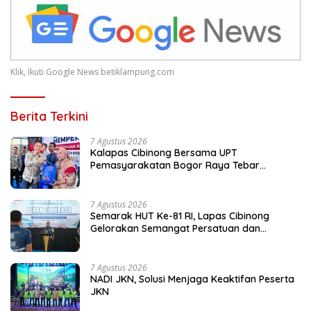
Klik, Ikuti Google News betiklampung.com
Berita Terkini
7 Agustus 2026
Kalapas Cibinong Bersama UPT
Pemasyarakatan Bogor Raya Tebar
Kepedulian untuk Masyarakat Lewat Bakti
Sosial
7 Agustus 2026
Semarak HUT Ke-81 RI, Lapas Cibinong
Gelorakan Semangat Persatuan dan
Kebersamaan Lewat Pekan Olahraga
Petugas dan Warga Binaan
7 Agustus 2026
NADI JKN, Solusi Menjaga Keaktifan Peserta
JKN