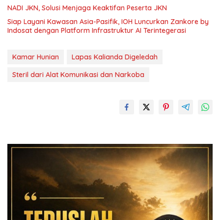
NADI JKN, Solusi Menjaga Keaktifan Peserta JKN
Siap Layani Kawasan Asia-Pasifik, IOH Luncurkan Zankore by
Indosat dengan Platform Infrastruktur AI Terintegerasi
Kamar Hunian
Lapas Kalianda Digeledah
Steril dari Alat Komunikasi dan Narkoba