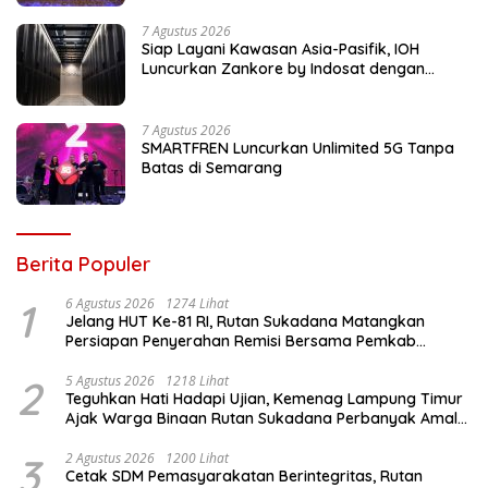
7 Agustus 2026
Siap Layani Kawasan Asia-Pasifik, IOH
Luncurkan Zankore by Indosat dengan
Platform Infrastruktur AI Terintegerasi
7 Agustus 2026
SMARTFREN Luncurkan Unlimited 5G Tanpa
Batas di Semarang
Berita Populer
1
6 Agustus 2026
1274 Lihat
Jelang HUT Ke-81 RI, Rutan Sukadana Matangkan
Persiapan Penyerahan Remisi Bersama Pemkab
Lamtim
2
5 Agustus 2026
1218 Lihat
Teguhkan Hati Hadapi Ujian, Kemenag Lampung Timur
Ajak Warga Binaan Rutan Sukadana Perbanyak Amal
Saleh
3
2 Agustus 2026
1200 Lihat
Cetak SDM Pemasyarakatan Berintegritas, Rutan