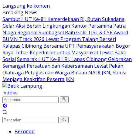
Langsung ke konten
Breaking News
Sambut HUT Ke-81 Kemerdekaan RI, Rutan Sukadana
Gelar Aksi Bersih Lingkungan Kantor
Pertamina Patra
Niaga Regional Sumbagsel Raih Gold TJSL & CSR Award
BUMN Track 2026 Lewat Program Talang Berseri
Kalapas Cibinong Bersama UPT Pemasyarakatan Bogor
Raya Tebar Kepedulian untuk Masyarakat Lewat Bakti
Sosial
Semarak HUT Ke-81 RI, Lapas Cibinong Gelorakan
Semangat Persatuan dan Kebersamaan Lewat Pekan
Olahraga Petugas dan Warga Binaan
NADI JKN, Solusi
Menjaga Keaktifan Peserta JKN
Indeks
Beranda