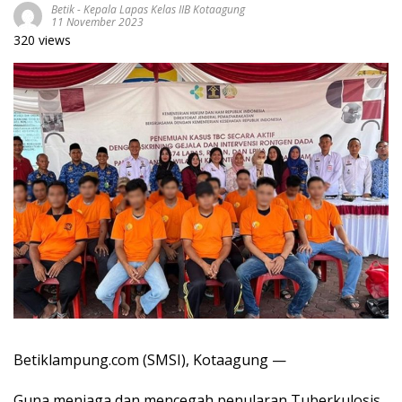
Betik
-
Kepala Lapas Kelas IIB Kotaagung
11 November 2023
320 views
Betiklampung.com (SMSI), Kotaagung —
Guna menjaga dan mencegah penularan Tuberkulosis