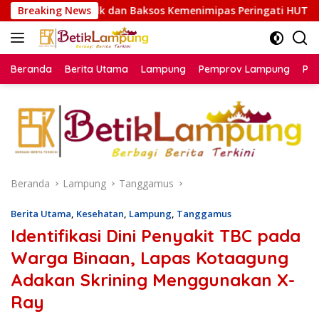
Langsung
n Baksos Kemenimipas Peringati HUT ke-81 RI
Breaking News
Melalui
ke
konten
Beranda
Berita Utama
Lampung
Pemprov Lampung
Poli
Beranda
Lampung
Tanggamus
Berita Utama
,
Kesehatan
,
Lampung
,
Tanggamus
Identifikasi Dini Penyakit TBC pada
Warga Binaan, Lapas Kotaagung
Adakan Skrining Menggunakan X-
Ray