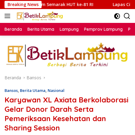
Langsung
arak HUT ke-81 RI
Breaking News
Lapas Cibinong Hadirkan Semangat
ke
konten
Beranda
Berita Utama
Lampung
Pemprov Lampung
Poli
Beranda
Bansos
Bansos
,
Berita Utama
,
Nasional
Karyawan XL Axiata Berkolaborasi
Gelar Donor Darah Serta
Pemeriksaan Kesehatan dan
Sharing Session