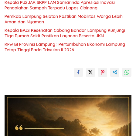
Kepala PUSJAR SKPP LAN Samarinda Apresiasi Inovasi
Pengolahan Sampah Terpadu Lapas Cibinong
Pemkab Lampung Selatan Pastikan Mobilitas Warga Lebih
Aman dan Nyaman
Kepala BPJS Kesehatan Cabang Bandar Lampung Kunjungi
Tiga Rumah Sakit Pastikan Layanan Peserta JKN
KPw BI Provinsi Lampung : Pertumbuhan Ekonomi Lampung
Tetap Tinggi Pada Triwulan II 2026