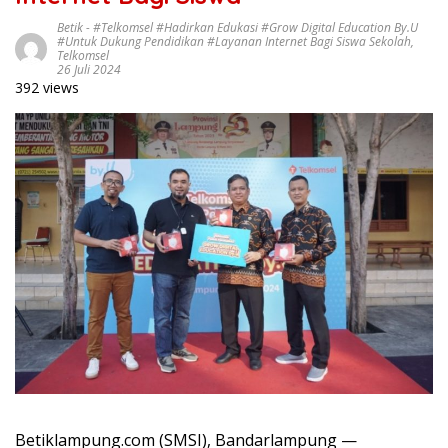
Betik
-
#Telkomsel #Hadirkan Edukasi #Grow Digital Education By.U
#Untuk Dukung Pendidikan #Layanan Internet Bagi Siswa Sekolah
,
Telkomsel
26 Juli 2024
392 views
Betiklampung.com (SMSI), Bandarlampung —