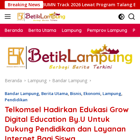
Langsung
Track 2026 Lewat Program Talang Berseri
Breaking News
Kalapas Cibi
ke
konten
Beranda
Berita Utama
Lampung
Pemprov Lampung
Poli
Beranda
Lampung
Bandar Lampung
Bandar Lampung
,
Berita Utama
,
Bisnis
,
Ekonomi
,
Lampung
,
Pendidikan
Telkomsel Hadirkan Edukasi Grow
Digital Education By.U Untuk
Dukung Pendidikan dan Layanan
Internet Bagi Siswa