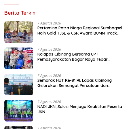
Berita Terkini
7 Agustus 2026
Pertamina Patra Niaga Regional Sumbagsel
Raih Gold TJSL & CSR Award BUMN Track
2026 Lewat Program Talang Berseri
7 Agustus 2026
Kalapas Cibinong Bersama UPT
Pemasyarakatan Bogor Raya Tebar
Kepedulian untuk Masyarakat Lewat Bakti
Sosial
7 Agustus 2026
Semarak HUT Ke-81 RI, Lapas Cibinong
Gelorakan Semangat Persatuan dan
Kebersamaan Lewat Pekan Olahraga
Petugas dan Warga Binaan
7 Agustus 2026
NADI JKN, Solusi Menjaga Keaktifan Peserta
JKN
7 Agustus 2026