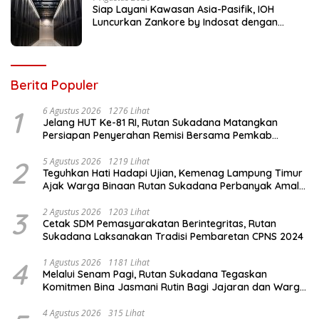
Siap Layani Kawasan Asia-Pasifik, IOH
Luncurkan Zankore by Indosat dengan
Platform Infrastruktur AI Terintegerasi
Berita Populer
1
6 Agustus 2026
1276 Lihat
Jelang HUT Ke-81 RI, Rutan Sukadana Matangkan
Persiapan Penyerahan Remisi Bersama Pemkab
Lamtim
2
5 Agustus 2026
1219 Lihat
Teguhkan Hati Hadapi Ujian, Kemenag Lampung Timur
Ajak Warga Binaan Rutan Sukadana Perbanyak Amal
Saleh
3
2 Agustus 2026
1203 Lihat
Cetak SDM Pemasyarakatan Berintegritas, Rutan
Sukadana Laksanakan Tradisi Pembaretan CPNS 2024
4
1 Agustus 2026
1181 Lihat
Melalui Senam Pagi, Rutan Sukadana Tegaskan
Komitmen Bina Jasmani Rutin Bagi Jajaran dan Warga
Binaan
4 Agustus 2026
315 Lihat