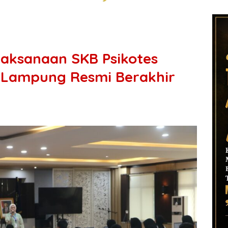
laksanaan SKB Psikotes
ampung Resmi Berakhir