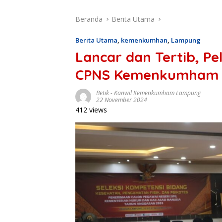
Beranda
Berita Utama
Berita Utama
,
kemenkumhan
,
Lampung
Lancar dan Tertib, Pe
CPNS Kemenkumham L
Betik
-
Kanwil Kemenkumham Lampung
22 November 2024
412 views