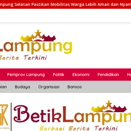
obilitas Warga Lebih Aman dan Nyaman
Kepala BPJS K
Pemprov Lampung
Politik
Ekonomi
Pendidikan
H
nian
Budaya
Organisasi
Bansos