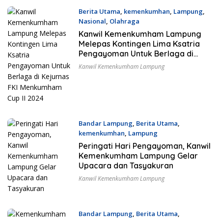
Berita Utama
,
kemenkumhan
,
Lampung
,
Nasional
,
Olahraga
17 September 2024
Kanwil Kemenkumham Lampung
Melepas Kontingen Lima Ksatria
Pengayoman Untuk Berlaga di
Kejurnas FKI Menkumham Cup II
Kanwil Kemenkumham Lampung
2024
Bandar Lampung
,
Berita Utama
,
kemenkumhan
,
Lampung
19 Agustus 2024
Peringati Hari Pengayoman, Kanwil
Kemenkumham Lampung Gelar
Upacara dan Tasyakuran
Kanwil Kemenkumham Lampung
Bandar Lampung
,
Berita Utama
,