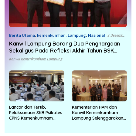
Berita Utama
,
kemenkumhan
,
Lampung
,
Nasional
3 Desember
2024
Kanwil Lampung Borong Dua Penghargaan
Sekaligus Pada Refleksi Akhir Tahun BSK
Kemenkum
Kanwil Kemenkumham Lampung
Lancar dan Tertib,
Kementerian HAM dan
Pelaksanaan SKB Psikotes
Kanwil Kemenkumham
CPNS Kemenkumham
Lampung Selenggarakan
Lampung Resmi Berakhir
Desiminasi Konvensi Anti
Penyiksaan