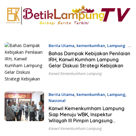
Berita Utama
,
kemenkumhan
,
Lampung
7
November 2024
Bahas Dampak Kebijakan Penilaian
IRH, Kanwil Kumham Lampung
Gelar Diskusi Strategi Kebijakan
Kanwil Kemenkumham Lampung
Berita Utama
,
kemenkumhan
,
Lampung
,
Nasional
16 Oktober 2024
Kanwil Kemenkumham Lampung
Siap Menuju WBK, Inspektur
Wilayah III Pimpin Langsung
Verifikasi Lapangan Oleh Tim
Kanwil Kemenkumham Lampung
Penilai Mandiri