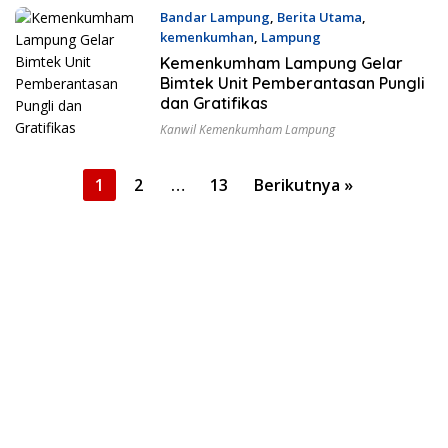
Bandar Lampung
,
Berita Utama
,
kemenkumhan
,
Lampung
1 Agustus 2024
Kemenkumham Lampung Gelar
Bimtek Unit Pemberantasan Pungli
dan Gratifikas
Kanwil Kemenkumham Lampung
Paginasi
1
2
…
13
Berikutnya »
pos