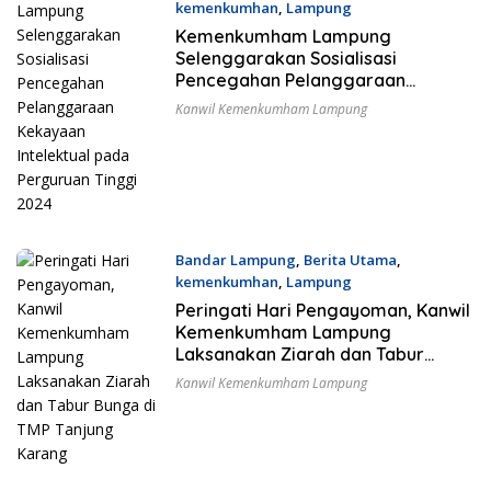
kemenkumhan
,
Lampung
15 Agustus 2024
Kemenkumham Lampung
Selenggarakan Sosialisasi
Pencegahan Pelanggaraan
Kekayaan Intelektual pada
Kanwil Kemenkumham Lampung
Perguruan Tinggi 2024
Bandar Lampung
,
Berita Utama
,
kemenkumhan
,
Lampung
10 Agustus 2024
Peringati Hari Pengayoman, Kanwil
Kemenkumham Lampung
Laksanakan Ziarah dan Tabur
Bunga di TMP Tanjung Karang
Kanwil Kemenkumham Lampung