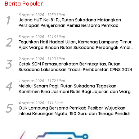
Berita Populer
1
6 Agustus 2026
1259 Lihat
Jelang HUT Ke-81 RI, Rutan Sukadana Matangkan
Persiapan Penyerahan Remisi Bersama Pemkab
Lamtim
2
5 Agustus 2026
1216 Lihat
Teguhkan Hati Hadapi Ujian, Kemenag Lampung Timur
Ajak Warga Binaan Rutan Sukadana Perbanyak Amal
Saleh
3
2 Agustus 2026
1193 Lihat
Cetak SDM Pemasyarakatan Berintegritas, Rutan
Sukadana Laksanakan Tradisi Pembaretan CPNS 2024
4
1 Agustus 2026
1172 Lihat
Melalui Senam Pagi, Rutan Sukadana Tegaskan
Komitmen Bina Jasmani Rutin Bagi Jajaran dan Warga
Binaan
5
4 Agustus 2026
311 Lihat
OJK Lampung Bersama Pemkab Pesibar Wujudkan
Inklusi Keuangan Nyata, 150 Guru dan Tenaga Pendidik
Terima Polis Asuransi Jiwa