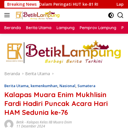
Langsung
lam Peringati HUT ke-81 RI
Breaking News
Lapas Muara Tebo Gelar Pr
ke
konten
Beranda
Berita Utama
Lampung
Pemprov Lampung
Poli
Beranda
Berita Utama
Berita Utama
,
kemenkumhan
,
Nasional
,
Sumatera
Kalapas Muara Enim Mukhlisin
Fardi Hadiri Puncak Acara Hari
HAM Sedunia ke-76
Betik
-
Kalapas Kelas IIB Muara Enim
11 Desember 2024