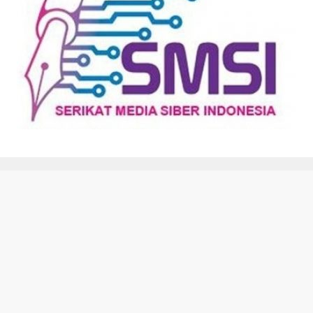
Kode Etik
Disclaimer
Redaksi
Tentang Kami
Pedoman Media Siber
Kebijakan Privasi
@ betiklampung.com 2021