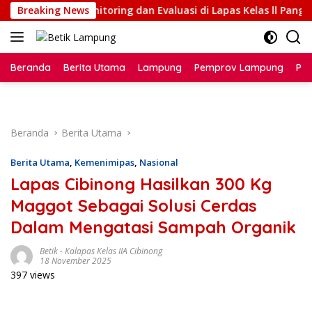
Langsung
ksanakan Monitoring dan Evaluasi di Lapas Kelas ll Pangurura
Breaking News
ke
konten
Beranda
Berita Utama
Lampung
Pemprov Lampung
Poli
Beranda
Berita Utama
Berita Utama
,
Kemenimipas
,
Nasional
Lapas Cibinong Hasilkan 300 Kg
Maggot Sebagai Solusi Cerdas
Dalam Mengatasi Sampah Organik
Betik
-
Kalapas Kelas IIA Cibinong
18 November 2025
397 views