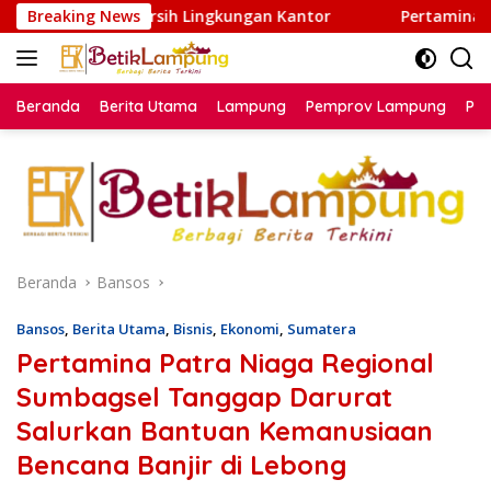
Langsung
Bersih Lingkungan Kantor
Breaking News
Pertamina Patra Niaga Regio
ke
konten
Beranda
Berita Utama
Lampung
Pemprov Lampung
Poli
Beranda
Bansos
Bansos
,
Berita Utama
,
Bisnis
,
Ekonomi
,
Sumatera
Pertamina Patra Niaga Regional
Sumbagsel Tanggap Darurat
Salurkan Bantuan Kemanusiaan
Bencana Banjir di Lebong