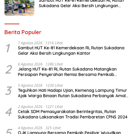
Sambut HUT Ke-81 Kemerdekaan RI, Rutan
Sukadana Gelar Aksi Bersih Lingkungan
Kantor
Berita Populer
1
7 Agustus 2026
1316 Lihat
Sambut HUT Ke-81 Kemerdekaan RI, Rutan Sukadana
Gelar Aksi Bersih Lingkungan Kantor
2
6 Agustus 2026
1286 Lihat
Jelang HUT Ke-81 RI, Rutan Sukadana Matangkan
Persiapan Penyerahan Remisi Bersama Pemkab
Lamtim
3
5 Agustus 2026
1230 Lihat
Teguhkan Hati Hadapi Ujian, Kemenag Lampung Timur
Ajak Warga Binaan Rutan Sukadana Perbanyak Amal
Saleh
4
2 Agustus 2026
1221 Lihat
Cetak SDM Pemasyarakatan Berintegritas, Rutan
Sukadana Laksanakan Tradisi Pembaretan CPNS 2024
5
4 Agustus 2026
325 Lihat
OJK Lampung Bersama Pemkab Pesibar Wujudkan