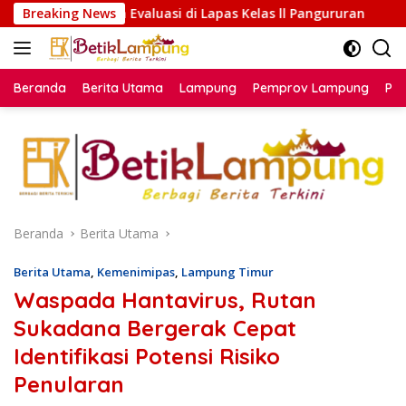
Langsung
aluasi di Lapas Kelas ll Pangururan
Breaking News
Sensus Ekonomi 2
ke
konten
Beranda
Berita Utama
Lampung
Pemprov Lampung
Poli
Beranda
Berita Utama
Berita Utama
,
Kemenimipas
,
Lampung Timur
Waspada Hantavirus, Rutan
Sukadana Bergerak Cepat
Identifikasi Potensi Risiko
Penularan