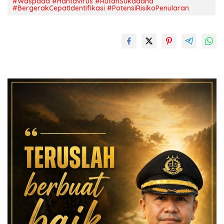
#Waspada #Hantavirus #RutanSukadana
#BergerakCepatIdentifikasi #PotensiRisikoPenularan