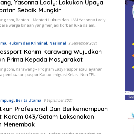
ang, Yasonna Laoly: Lakukan Upaya
batan Sebaik Mungkin
ung.com, Banten – Menteri Hukum dan HAM Yasonna Laoly
para warga binaan yang menjadi korban luka dalam…
ama
,
Hukum dan Kriminal
,
Nasional
9 September 2021
Passport Kanim Karawang Wujudkan
an Prima Kepada Masyarakat
ung.com, Karawang – Program Eazy Paspor atau layanan
a pembuatan paspor Kantor Imigrasi Kelas I Non TPI…
ampung
,
Berita Utama
9 September 2021
atkan Profesional Dan Berkemampuan
rit Korem 043/Gatam Laksanakan
an Menembak
ung.com, Bandarlampung – Dalam rangka meningkatkan