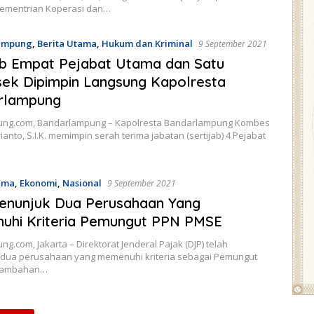
ementrian Koperasi dan…
ampung
,
Berita Utama
,
Hukum dan Kriminal
9 September 2021
ab Empat Pejabat Utama dan Satu
ek Dipimpin Langsung Kapolresta
rlampung
ung.com, Bandarlampung – Kapolresta Bandarlampung Kombes
rianto, S.I.K. memimpin serah terima jabatan (sertijab) 4 Pejabat
ama
,
Ekonomi
,
Nasional
9 September 2021
enunjuk Dua Perusahaan Yang
uhi Kriteria Pemungut PPN PMSE
ng.com, Jakarta – Direktorat Jenderal Pajak (DJP) telah
dua perusahaan yang memenuhi kriteria sebagai Pemungut
rtambahan…