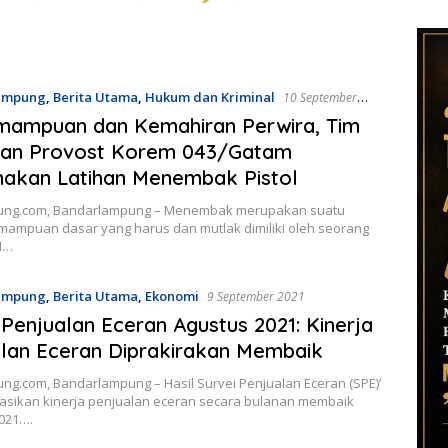
ampung
,
Berita Utama
,
Hukum dan Kriminal
10 September
mampuan dan Kemahiran Perwira, Tim
 Dan Provost Korem 043/Gatam
akan Latihan Menembak Pistol
ung.com, Bandarlampung – Menembak merupakan suatu
mampuan dasar yang harus dan mutlak dimiliki oleh seorang
NI…
ampung
,
Berita Utama
,
Ekonomi
9 September 2021
 Penjualan Eceran Agustus 2021: Kinerja
lan Eceran Diprakirakan Membaik
ng.com, Bandarlampung – Hasil Survei Penjualan Eceran (SPE)’
asikan kinerja penjualan eceran secara bulanan membaik
2021….