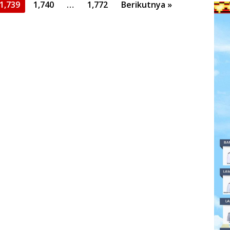
1,739
1,740
…
1,772
Berikutnya »