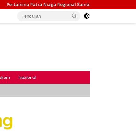
Regional Sumbagsel Raih Gold TJSL & CSR Award BUMN Track 20
ukum
Nasional