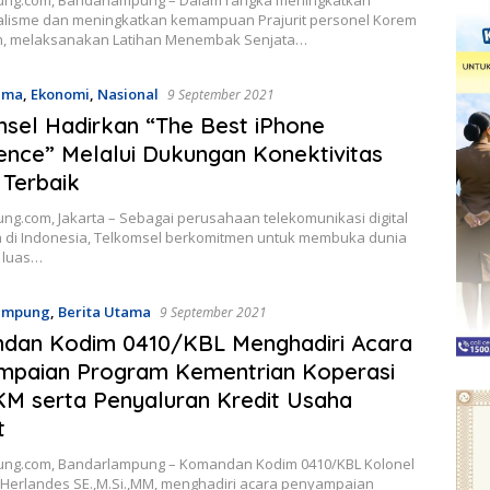
alisme dan meningkatkan kemampuan Prajurit personel Korem
, melaksanakan Latihan Menembak Senjata…
ama
,
Ekonomi
,
Nasional
9 September 2021
sel Hadirkan “The Best iPhone
ence” Melalui Dukungan Konektivitas
 Terbaik
ng.com, Jakarta – Sebagai perusahaan telekomunikasi digital
 di Indonesia, Telkomsel berkomitmen untuk membuka dunia
h luas…
ampung
,
Berita Utama
9 September 2021
dan Kodim 0410/KBL Menghadiri Acara
mpaian Program Kementrian Koperasi
M serta Penyaluran Kredit Usaha
t
ung.com, Bandarlampung – Komandan Kodim 0410/KBL Kolonel
 Herlandes SE.,M.Si.,MM, menghadiri acara penyampaian