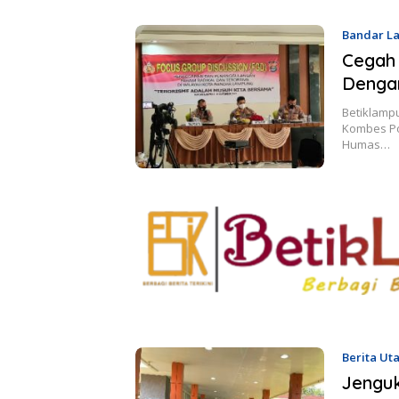
Bandar L
Cegah 
Denga
Betiklamp
Kombes Po
Humas…
Berita Ut
Jenguk