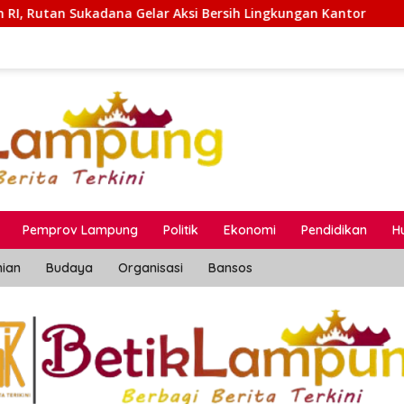
ksi Bersih Lingkungan Kantor
Pertamina Patra Niaga 
Pemprov Lampung
Politik
Ekonomi
Pendidikan
H
nian
Budaya
Organisasi
Bansos