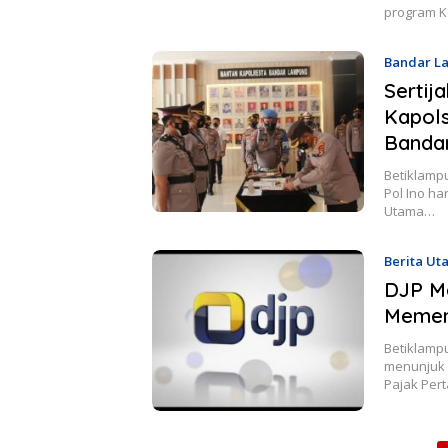
program K
Bandar L
Sertij
Kapols
Banda
Betiklamp
Pol Ino ha
Utama…
Berita Ut
DJP M
Memen
Betiklampu
menunjuk 
Pajak Pe