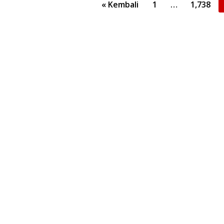
Paginasi
« Kembali
1
…
1,738
pos