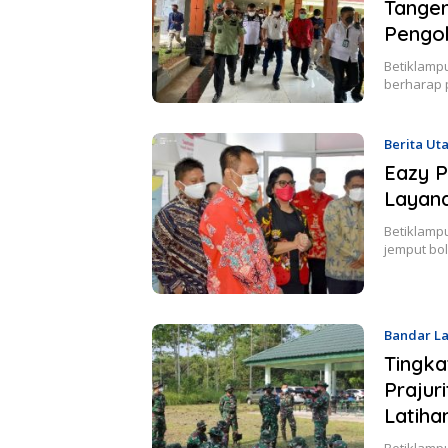
Tanger
Pengo
Betiklamp
berharap 
Berita Ut
Eazy 
Layan
Betiklamp
jemput bol
Bandar L
Tingk
Praju
Latih
Betiklamp