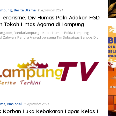
ampung
,
Berita Utama
9 September 2021
Terorisme, Div Humas Polri Adakan FGD
n Tokoh Lintas Agama di Lampung
ung.com, Bandarlampung – Kabid Humas Polda Lampung,
l Zahwani Pandra Arsyad bersama Tim Subsatgas Banops Div
ama
,
Nasional
9 September 2021
 Korban Luka Kebakaran Lapas Kelas I