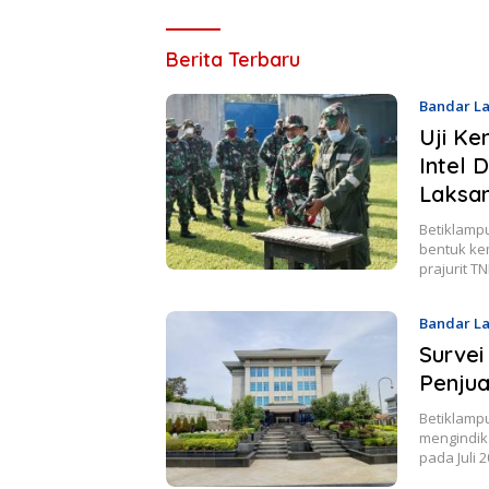
Betik
Berita Terbaru
Lampung
Bandar L
2021
Uji Ke
Intel
Laksan
Betiklamp
bentuk ke
prajurit T
Bandar L
Survei
Penjua
Betiklampu
mengindik
pada Juli 