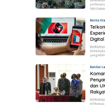
profesion
043/Gatam
Berita Ut
Telkom
Experi
Digital
Betiklampu
terkemuka
yang lebi
Bandar L
Koman
Penya
dan UK
Rakya
Betiklamp
Inf Romas