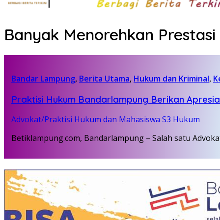
Banyak Menorehkan Prestasi
Bandar Lampung
,
Berita Utama
,
Hukum dan Kriminal
,
K
Praktisi Hukum Bandarlampung Berikan Apresi
Advokat/Praktisi Hukum dan Mahasiswa S3 Hukum
Betiklampung.com, Bandarlampung – Salah satu Advoka