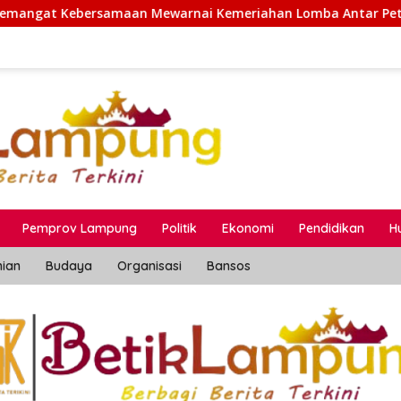
ewarnai Kemeriahan Lomba Antar Petugas Lapas Bandar Lam
Pemprov Lampung
Politik
Ekonomi
Pendidikan
H
nian
Budaya
Organisasi
Bansos