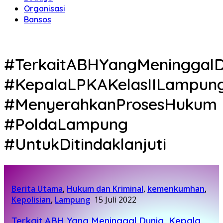
Organisasi
Bansos
#TerkaitABHYangMeninggalD
#KepalaLPKAKelasIILampun
#MenyerahkanProsesHukum
#PoldaLampung
#UntukDitindaklanjuti
Berita Utama
,
Hukum dan Kriminal
,
kemenkumhan
,
Kepolisian
,
Lampung
15 Juli 2022
Terkait ABH Yang Meninggal Dunia, Kepala