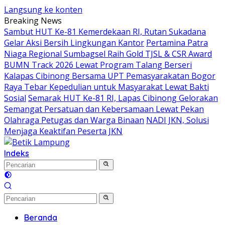
Langsung ke konten
Breaking News
Sambut HUT Ke-81 Kemerdekaan RI, Rutan Sukadana
Gelar Aksi Bersih Lingkungan Kantor
Pertamina Patra
Niaga Regional Sumbagsel Raih Gold TJSL & CSR Award
BUMN Track 2026 Lewat Program Talang Berseri
Kalapas Cibinong Bersama UPT Pemasyarakatan Bogor
Raya Tebar Kepedulian untuk Masyarakat Lewat Bakti
Sosial
Semarak HUT Ke-81 RI, Lapas Cibinong Gelorakan
Semangat Persatuan dan Kebersamaan Lewat Pekan
Olahraga Petugas dan Warga Binaan
NADI JKN, Solusi
Menjaga Keaktifan Peserta JKN
Indeks
Beranda