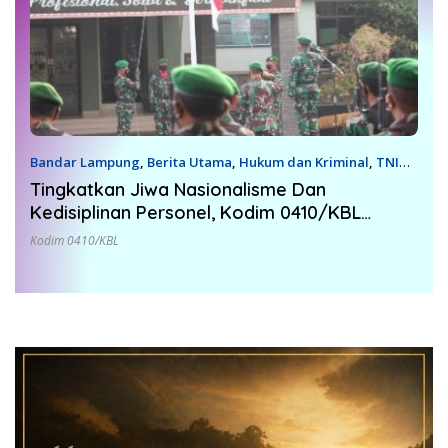
Bandar Lampung
,
Berita Utama
,
Hukum dan Kriminal
,
TNI
26 Juli 2022
Tingkatkan Jiwa Nasionalisme Dan
Kedisiplinan Personel, Kodim 0410/KBL
Laksanakan Upacara Bendera
Kodim 0410/KBL