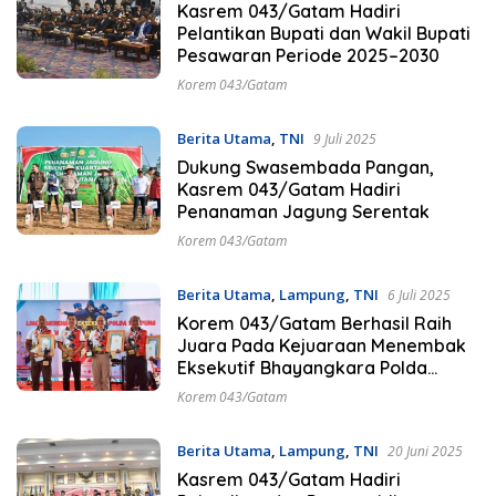
Kasrem 043/Gatam Hadiri
Pelantikan Bupati dan Wakil Bupati
Pesawaran Periode 2025–2030
Korem 043/Gatam
Berita Utama
,
TNI
9 Juli 2025
Dukung Swasembada Pangan,
Kasrem 043/Gatam Hadiri
Penanaman Jagung Serentak
Korem 043/Gatam
Berita Utama
,
Lampung
,
TNI
6 Juli 2025
Korem 043/Gatam Berhasil Raih
Juara Pada Kejuaraan Menembak
Eksekutif Bhayangkara Polda
Lampung
Korem 043/Gatam
Berita Utama
,
Lampung
,
TNI
20 Juni 2025
Kasrem 043/Gatam Hadiri