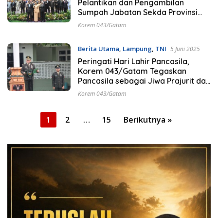
Pelantikan dan Pengambilan
Sumpah Jabatan Sekda Provinsi
Lampung
Korem 043/Gatam
Berita Utama
,
Lampung
,
TNI
5 Juni 2025
Peringati Hari Lahir Pancasila,
Korem 043/Gatam Tegaskan
Pancasila sebagai Jiwa Prajurit dan
PNS
Korem 043/Gatam
Paginasi
1
2
…
15
Berikutnya »
pos