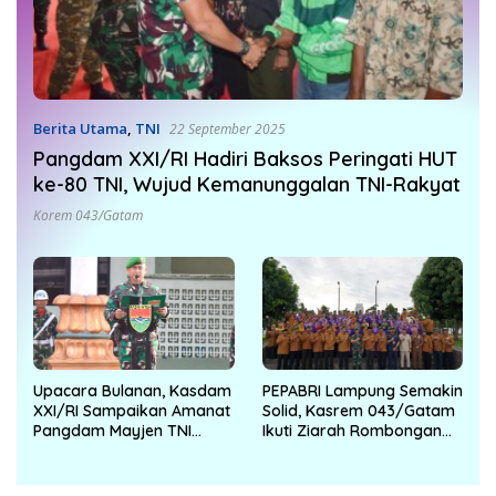
Berita Utama
,
TNI
22 September 2025
Pangdam XXI/RI Hadiri Baksos Peringati HUT
ke-80 TNI, Wujud Kemanunggalan TNI-Rakyat
Korem 043/Gatam
Upacara Bulanan, Kasdam
PEPABRI Lampung Semakin
XXI/RI Sampaikan Amanat
Solid, Kasrem 043/Gatam
Pangdam Mayjen TNI
Ikuti Ziarah Rombongan
Kristomei Sianturi
HUT PEPABRI ke-66