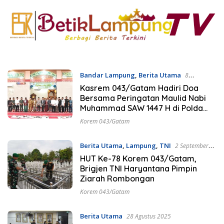
Bandar Lampung
,
Berita Utama
8
September 2025
Kasrem 043/Gatam Hadiri Doa
Bersama Peringatan Maulid Nabi
Muhammad SAW 1447 H di Polda
Lampung
Korem 043/Gatam
Berita Utama
,
Lampung
,
TNI
2 September
2025
HUT Ke-78 Korem 043/Gatam,
Brigjen TNI Haryantana Pimpin
Ziarah Rombongan
Korem 043/Gatam
Berita Utama
28 Agustus 2025