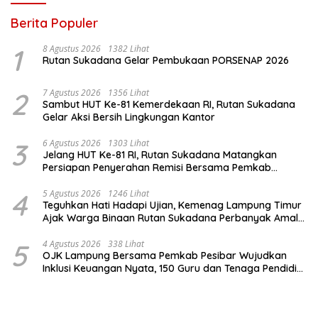
Berita Populer
1
8 Agustus 2026
1382 Lihat
Rutan Sukadana Gelar Pembukaan PORSENAP 2026
2
7 Agustus 2026
1356 Lihat
Sambut HUT Ke-81 Kemerdekaan RI, Rutan Sukadana
Gelar Aksi Bersih Lingkungan Kantor
3
6 Agustus 2026
1303 Lihat
Jelang HUT Ke-81 RI, Rutan Sukadana Matangkan
Persiapan Penyerahan Remisi Bersama Pemkab
Lamtim
4
5 Agustus 2026
1246 Lihat
Teguhkan Hati Hadapi Ujian, Kemenag Lampung Timur
Ajak Warga Binaan Rutan Sukadana Perbanyak Amal
Saleh
5
4 Agustus 2026
338 Lihat
OJK Lampung Bersama Pemkab Pesibar Wujudkan
Inklusi Keuangan Nyata, 150 Guru dan Tenaga Pendidik
Terima Polis Asuransi Jiwa