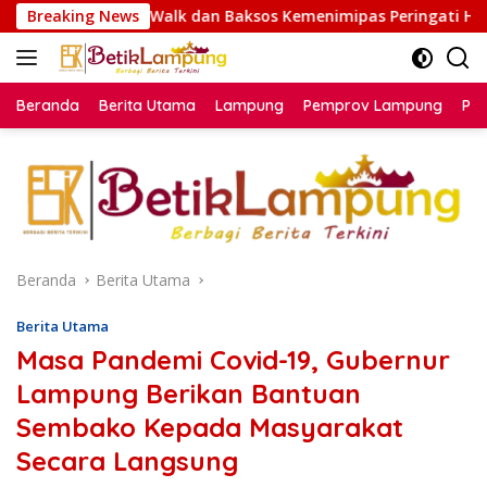
Langsung
k dan Baksos Kemenimipas Peringati HUT ke-81 RI
Breaking News
Mel
ke
konten
Beranda
Berita Utama
Lampung
Pemprov Lampung
Poli
Beranda
Berita Utama
Berita Utama
Masa Pandemi Covid-19, Gubernur
Lampung Berikan Bantuan
Sembako Kepada Masyarakat
Secara Langsung