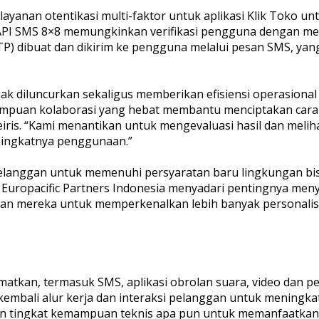
yanan otentikasi multi-faktor untuk aplikasi Klik Toko u
API SMS 8×8 memungkinkan verifikasi pengguna dengan me
(OTP) dibuat dan dikirim ke pengguna melalui pesan SMS, y
jak diluncurkan sekaligus memberikan efisiensi operasional
kemampuan kolaborasi yang hebat membantu menciptakan c
Peiris. “Kami menantikan untuk mengevaluasi hasil dan m
ningkatnya penggunaan.”
elanggan untuk memenuhi persyaratan baru lingkungan bisni
ola Europacific Partners Indonesia menyadari pentingnya me
gan mereka untuk memperkenalkan lebih banyak personalisa
sematkan, termasuk SMS, aplikasi obrolan suara, video dan
mbali alur kerja dan interaksi pelanggan untuk meningk
tingkat kemampuan teknis apa pun untuk memanfaatkan sa