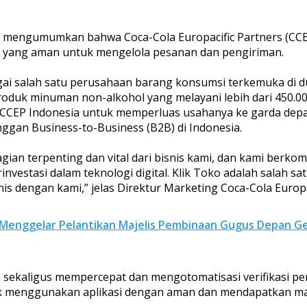
 ini mengumumkan bahwa Coca-Cola Europacific Partners (
r yang aman untuk mengelola pesanan dan pengiriman.
agai salah satu perusahaan barang konsumsi terkemuka di d
oduk minuman non-alkohol yang melayani lebih dari 450.000 
al CCEP Indonesia untuk memperluas usahanya ke garda depa
nggan Business-to-Business (B2B) di Indonesia.
bagian terpenting dan vital dari bisnis kami, dan kami be
vestasi dalam teknologi digital. Klik Toko adalah salah sa
 dengan kami,” jelas Direktur Marketing Coca-Cola Europac
g Menggelar Pelantikan Majelis Pembinaan Gugus Depan 
sekaligus mempercepat dan mengotomatisasi verifikasi pe
k menggunakan aplikasi dengan aman dan mendapatkan manf