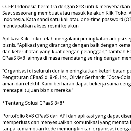
CCEP Indonesia bermitra dengan 8×8 untuk menyebarkan la
Saat seseorang membuat atau masuk ke akun Klik Toko, 
Indonesia. Kata sandi satu kali atau one-time password 
mendapatkan akses resmi ke akun.
Aplikasi Klik Toko telah mengalami peningkatan adopsi se
bisnis. “Aplikasi yang dirancang dengan baik dengan 
dan keterlibatan yang kuat dengan pelanggan,” tambah 
CPaaS 8×8 lainnya di masa mendatang seiring dengan me
“Organisasi di seluruh dunia meningkatkan keterlibatan p
Pengaturan CPaaS di 8×8, Inc., Olivier Gerhardt. “Coca-C
aman dan efektif. Kami berharap dapat bekerja sama den
mencapai tujuan bisnis mereka.”
*Tentang Solusi CPaaS 8×8*
Portofolio 8×8 CPaaS dari API dan aplikasi yang dapat di
memperluas dan menyesuaikan komunikasi yang menata ke
tanpa kemampuan kode memungkinkan organisasi dengan 