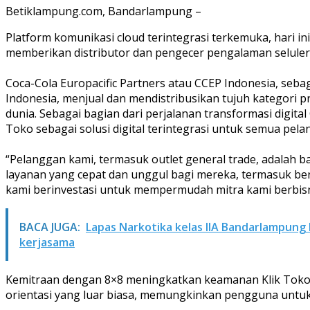
Betiklampung.com, Bandarlampung –
Platform komunikasi cloud terintegrasi terkemuka, hari
memberikan distributor dan pengecer pengalaman selule
Coca-Cola Europacific Partners atau CCEP Indonesia, seb
Indonesia, menjual dan mendistribusikan tujuh kategori pr
dunia. Sebagai bagian dari perjalanan transformasi digit
Toko sebagai solusi digital terintegrasi untuk semua pela
“Pelanggan kami, termasuk outlet general trade, adalah 
layanan yang cepat dan unggul bagi mereka, termasuk berin
kami berinvestasi untuk mempermudah mitra kami berbisnis
BACA JUGA:
Lapas Narkotika kelas IIA Bandarlampun
kerjasama
Kemitraan dengan 8×8 meningkatkan keamanan Klik Toko 
orientasi yang luar biasa, memungkinkan pengguna untu