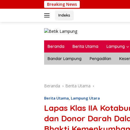
Langsung
Breaking News
Bikin 
ke
konten
Indeks
Beranda
Berita Utama
Lampung
Bandar Lampung
Pengadilan
Kese
Beranda
Berita Utama
Berita Utama
,
Lampung Utara
Lapas Klas IIA Kotab
dan Donor Darah Dal
Bhakti Kemenkumham