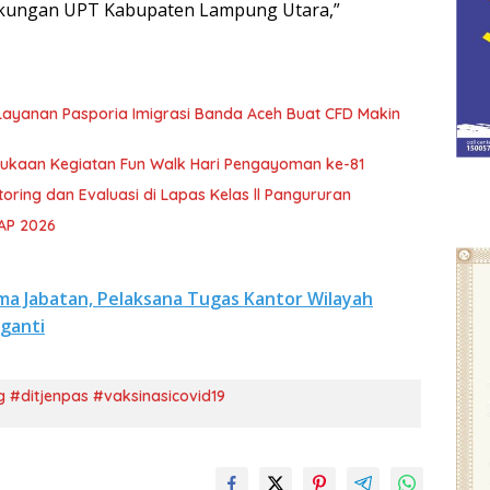
ingkungan UPT Kabupaten Lampung Utara,”
 Layanan Pasporia Imigrasi Banda Aceh Buat CFD Makin
kaan Kegiatan Fun Walk Hari Pengayoman ke-81
ring dan Evaluasi di Lapas Kelas ll Pangururan
AP 2026
ma Jabatan, Pelaksana Tugas Kantor Wilayah
ganti
itjenpas #vaksinasicovid19