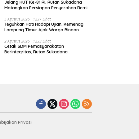
Jelang HUT Ke-81 RI, Rutan Sukadana
Matangkan Persiapan Penyerahan Remisi
Bersama Pemkab Lamtim
5 Agustus 2026
1237 Lihat
Teguhkan Hati Hadapi Ujian, Kemenag
Lampung Timur Ajak Warga Binaan
Rutan Sukadana Perbanyak Amal Saleh
2 Agustus 2026
1233 Lihat
Cetak SDM Pemasyarakatan
Berintegritas, Rutan Sukadana
Laksanakan Tradisi Pembaretan CPNS
2024
ebijakan Privasi