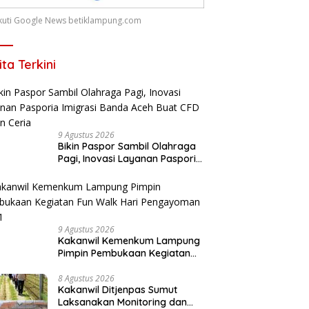
 Ikuti Google News betiklampung.com
ita Terkini
9 Agustus 2026
Bikin Paspor Sambil Olahraga
Pagi, Inovasi Layanan Pasporia
Imigrasi Banda Aceh Buat CFD
Makin Ceria
9 Agustus 2026
Kakanwil Kemenkum Lampung
Pimpin Pembukaan Kegiatan
Fun Walk Hari Pengayoman ke-
81
8 Agustus 2026
Kakanwil Ditjenpas Sumut
Laksanakan Monitoring dan