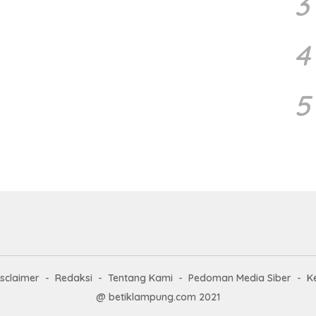
3
4
5
isclaimer
Redaksi
Tentang Kami
Pedoman Media Siber
K
@ betiklampung.com 2021