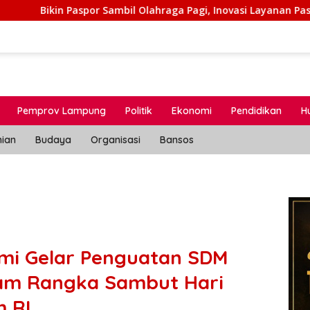
Paspor Sambil Olahraga Pagi, Inovasi Layanan Pasporia Imigrasi
Pemprov Lampung
Politik
Ekonomi
Pendidikan
H
nian
Budaya
Organisasi
Bansos
umi Gelar Penguatan SDM
am Rangka Sambut Hari
 RI