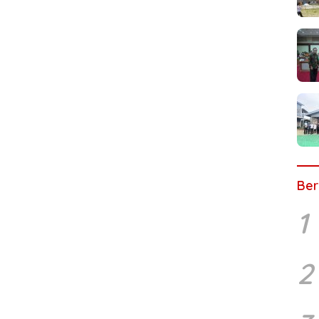
Ber
1
2