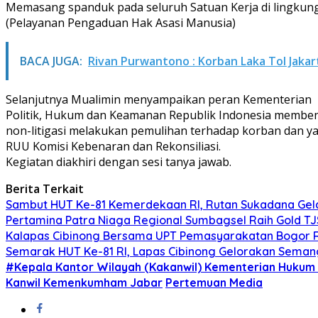
Memasang spanduk pada seluruh Satuan Kerja di lingku
(Pelayanan Pengaduan Hak Asasi Manusia)
BACA JUGA:
Rivan Purwantono : Korban Laka Tol Jaka
Selanjutnya Mualimin menyampaikan peran Kementerian
Politik, Hukum dan Keamanan Republik Indonesia membe
non-litigasi melakukan pemulihan terhadap korban dan 
RUU Komisi Kebenaran dan Rekonsiliasi.
Kegiatan diakhiri dengan sesi tanya jawab.
Berita Terkait
Sambut HUT Ke-81 Kemerdekaan RI, Rutan Sukadana Gelar
Pertamina Patra Niaga Regional Sumbagsel Raih Gold T
Kalapas Cibinong Bersama UPT Pemasyarakatan Bogor Ra
Semarak HUT Ke-81 RI, Lapas Cibinong Gelorakan Sema
#Kepala Kantor Wilayah (Kakanwil) Kementerian Hukum
Kanwil Kemenkumham Jabar
Pertemuan Media