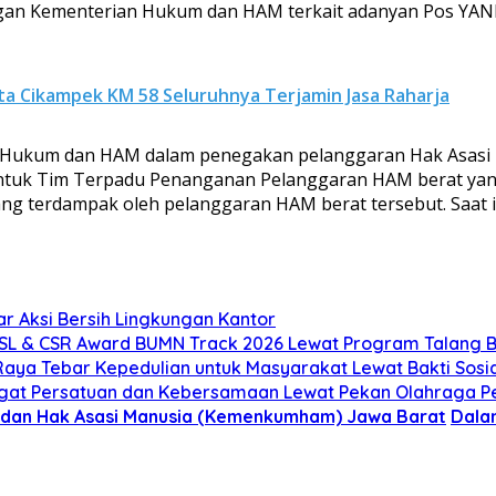
ngan Kementerian Hukum dan HAM terkait adanyan Pos Y
rta Cikampek KM 58 Seluruhnya Terjamin Jasa Raharja
 Hukum dan HAM dalam penegakan pelanggaran Hak Asasi 
ntuk Tim Terpadu Penanganan Pelanggaran HAM berat yang
yang terdampak oleh pelanggaran HAM berat tersebut. Saa
 Aksi Bersih Lingkungan Kantor
JSL & CSR Award BUMN Track 2026 Lewat Program Talang B
ya Tebar Kepedulian untuk Masyarakat Lewat Bakti Sosia
ngat Persatuan dan Kebersamaan Lewat Pekan Olahraga P
 dan Hak Asasi Manusia (Kemenkumham) Jawa Barat
Dala