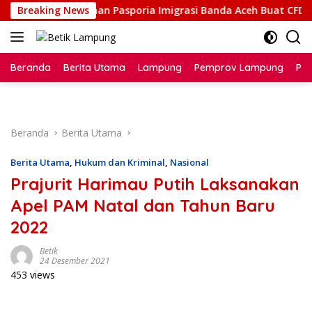
Langsung
asi Layanan Pasporia Imigrasi Banda Aceh Buat CFD Makin Ceria
Breaking News
ke
konten
Beranda
Berita Utama
Lampung
Pemprov Lampung
Poli
Beranda
Berita Utama
Berita Utama
,
Hukum dan Kriminal
,
Nasional
Prajurit Harimau Putih Laksanakan
Apel PAM Natal dan Tahun Baru
2022
Betik
24 Desember 2021
453 views