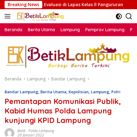
Langsung
aluasi di Lapas Kelas ll Pangururan
Breaking News
Sensus Ekonomi 2
ke
konten
Beranda
Berita Utama
Lampung
Pemprov Lampung
Poli
Beranda
Lampung
Bandar Lampung
Bandar Lampung
,
Berita Utama
,
Kepolisian
,
Lampung
,
Polri
Pemantapan Komunikasi Publik,
Kabid Humas Polda Lampung
kunjungi KPID Lampung
Betik
-
Polda Lampung
20 Januari 2022