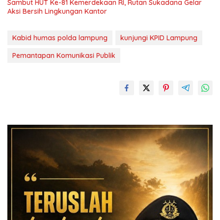
Sambut HUT Ke-81 Kemerdekaan RI, Rutan Sukadana Gelar
Aksi Bersih Lingkungan Kantor
Kabid humas polda lampung
kunjungi KPID Lampung
Pemantapan Komunikasi Publik