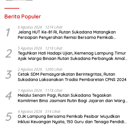
Berita Populer
1
6 Agustus 2026
1274 Lihat
Jelang HUT Ke-81 RI, Rutan Sukadana Matangkan
Persiapan Penyerahan Remisi Bersama Pemkab
Lamtim
2
5 Agustus 2026
1218 Lihat
Teguhkan Hati Hadapi Ujian, Kemenag Lampung Timur
Ajak Warga Binaan Rutan Sukadana Perbanyak Amal
Saleh
3
2 Agustus 2026
1200 Lihat
Cetak SDM Pemasyarakatan Berintegritas, Rutan
Sukadana Laksanakan Tradisi Pembaretan CPNS 2024
4
1 Agustus 2026
1178 Lihat
Melalui Senam Pagi, Rutan Sukadana Tegaskan
Komitmen Bina Jasmani Rutin Bagi Jajaran dan Warga
Binaan
5
4 Agustus 2026
314 Lihat
OJK Lampung Bersama Pemkab Pesibar Wujudkan
Inklusi Keuangan Nyata, 150 Guru dan Tenaga Pendidik
Terima Polis Asuransi Jiwa