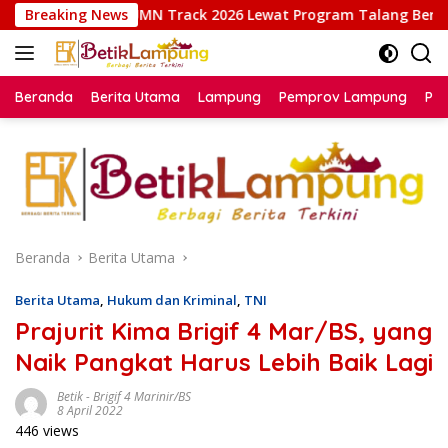
Langsung
UMN Track 2026 Lewat Program Talang Berseri
Breaking News
Kalapas 
ke
konten
Beranda
Berita Utama
Lampung
Pemprov Lampung
Poli
Beranda
Berita Utama
Berita Utama
,
Hukum dan Kriminal
,
TNI
Prajurit Kima Brigif 4 Mar/BS, yang
Naik Pangkat Harus Lebih Baik Lagi
Betik
-
Brigif 4 Marinir/BS
8 April 2022
446 views