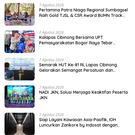
7 Agustus 2026
Pertamina Patra Niaga Regional Sumbagsel
Raih Gold TJSL & CSR Award BUMN Track
2026 Lewat Program Talang Berseri
7 Agustus 2026
Kalapas Cibinong Bersama UPT
Pemasyarakatan Bogor Raya Tebar
Kepedulian untuk Masyarakat Lewat Bakti
Sosial
7 Agustus 2026
Semarak HUT Ke-81 RI, Lapas Cibinong
Gelorakan Semangat Persatuan dan
Kebersamaan Lewat Pekan Olahraga
Petugas dan Warga Binaan
7 Agustus 2026
NADI JKN, Solusi Menjaga Keaktifan Peserta
JKN
7 Agustus 2026
Siap Layani Kawasan Asia-Pasifik, IOH
Luncurkan Zankore by Indosat dengan
Platform Infrastruktur AI Terintegerasi