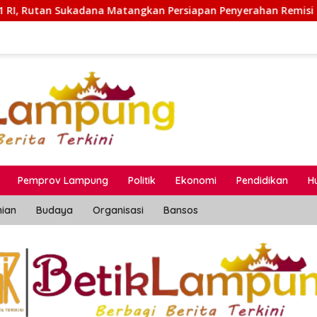
ngkan Persiapan Penyerahan Remisi Bersama Pemkab Lamtim
Pemprov Lampung
Politik
Ekonomi
Pendidikan
H
nian
Budaya
Organisasi
Bansos