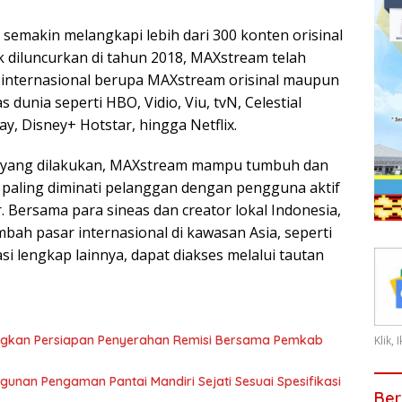
ini semakin melangkapi lebih dari 300 konten orisinal
k diluncurkan di tahun 2018, MAXstream telah
n internasional berupa MAXstream orisinal maupun
 dunia seperti HBO, Vidio, Viu, tvN, Celestial
y, Disney+ Hotstar, hingga Netflix.
n yang dilakukan, MAXstream mampu tumbuh dan
g paling diminati pelanggan dengan pengguna aktif
. Bersama para sineas dan creator lokal Indonesia,
ah pasar internasional di kawasan Asia, seperti
si lengkap lainnya, dapat diakses melalui tautan
angkan Persiapan Penyerahan Remisi Bersama Pemkab
Klik,
an Pengaman Pantai Mandiri Sejati Sesuai Spesifikasi
Ber