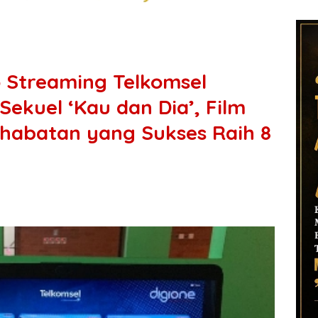
o Streaming Telkomsel
ekuel ‘Kau dan Dia’, Film
habatan yang Sukses Raih 8