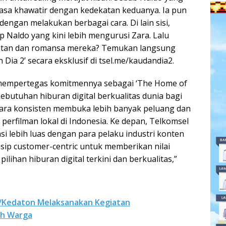
rasa khawatir dengan kedekatan keduanya. Ia pun
engan melakukan berbagai cara. Di lain sisi,
Naldo yang kini lebih mengurusi Zara. Lalu
batan dan romansa mereka? Temukan langsung
ia 2’ secara eksklusif di tsel.me/kaudandia2.
 mempertegas komitmennya sebagai ‘The Home of
butuhan hiburan digital berkualitas dunia bagi
ecara konsisten membuka lebih banyak peluang dan
erfilman lokal di Indonesia. Ke depan, Telkomsel
 lebih luas dengan para pelaku industri konten
sip customer-centric untuk memberikan nilai
ihan hiburan digital terkini dan berkualitas,”
6/Kedaton Melaksanakan Kegiatan
ah Warga