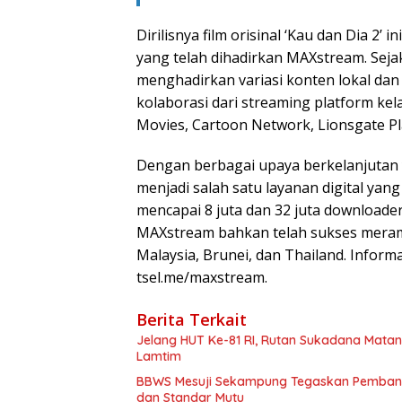
Dirilisnya film orisinal ‘Kau dan Dia 2’ 
yang telah dihadirkan MAXstream. Seja
menghadirkan variasi konten lokal da
kolaborasi dari streaming platform kelas
Movies, Cartoon Network, Lionsgate Pla
Dengan berbagai upaya berkelanjuta
menjadi salah satu layanan digital yan
mencapai 8 juta dan 32 juta downloader
MAXstream bahkan telah sukses meramb
Malaysia, Brunei, dan Thailand. Informa
tsel.me/maxstream.
Berita Terkait
Jelang HUT Ke-81 RI, Rutan Sukadana Mat
Lamtim
BBWS Mesuji Sekampung Tegaskan Pembangun
dan Standar Mutu