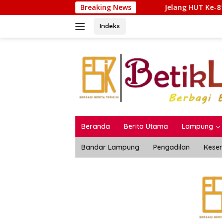
Langsung
Jelang HUT Ke-81 RI, Rutan Sukadana Mata
Breaking News
ke
konten
Indeks
Beranda
Berita Utama
Lampung
Bandar Lampung
Pengadilan
Kese