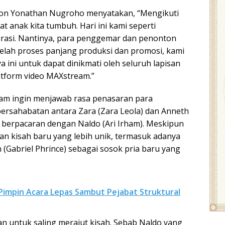
tion Yonathan Nugroho menyatakan, “Mengikuti
at anak kita tumbuh. Hari ini kami seperti
rasi. Nantinya, para penggemar dan penonton
telah proses panjang produksi dan promosi, kami
ini untuk dapat dinikmati oleh seluruh lapisan
latform video MAXstream.”
ream ingin menjawab rasa penasaran para
rsahabatan antara Zara (Zara Leola) dan Anneth
i berpacaran dengan Naldo (Ari Irham). Meskipun
ngan kisah baru yang lebih unik, termasuk adanya
 (Gabriel Phrince) sebagai sosok pria baru yang
Pimpin Acara Lepas Sambut Pejabat Struktural
n untuk saling merajut kisah. Sebab Naldo yang