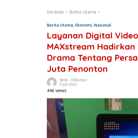
Beranda
Berita Utama
Berita Utama
,
Ekonomi
,
Nasional
Layanan Digital Vide
MAXstream Hadirkan S
Drama Tentang Persa
Juta Penonton
Betik
-
Telkomsel
9 Juli 2022
446 views