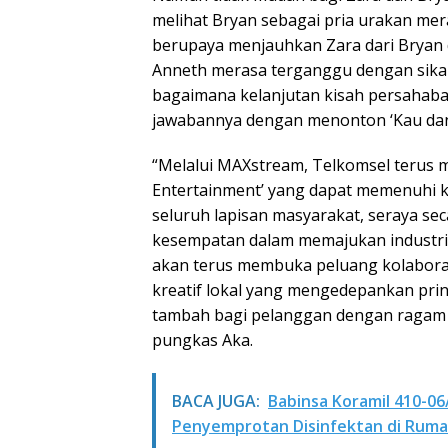
melihat Bryan sebagai pria urakan me
berupaya menjauhkan Zara dari Bryan d
Anneth merasa terganggu dengan sikap 
bagaimana kelanjutan kisah persaha
jawabannya dengan menonton ‘Kau dan D
“Melalui MAXstream, Telkomsel terus
Entertainment’ yang dapat memenuhi ke
seluruh lapisan masyarakat, seraya s
kesempatan dalam memajukan industri p
akan terus membuka peluang kolaborasi
kreatif lokal yang mengedepankan prin
tambah bagi pelanggan dengan ragam pil
pungkas Aka.
BACA JUGA:
Babinsa Koramil 410-0
Penyemprotan Disinfektan di Rum