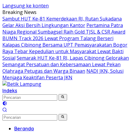
Langsung ke konten
Breaking News
Sambut HUT Ke-81 Kemerdekaan RI, Rutan Sukadana
Gelar Aksi Bersih Lingkungan Kantor
Pertamina Patra
Niaga Regional Sumbagsel Raih Gold TJSL & CSR Award
BUMN Track 2026 Lewat Program Talang Berseri
Kalapas Cibinong Bersama UPT Pemasyarakatan Bogor
Raya Tebar Kepedulian untuk Masyarakat Lewat Bakti
Sosial
Semarak HUT Ke-81 RI, Lapas Cibinong Gelorakan
Semangat Persatuan dan Kebersamaan Lewat Pekan
Olahraga Petugas dan Warga Binaan
NADI JKN, Solusi
Menjaga Keaktifan Peserta JKN
Indeks
Beranda