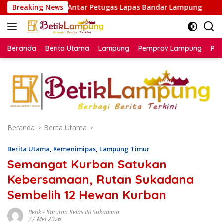
Langsung
Petugas Lapas Bandar Lampung
Breaking News
Lapas Kelas I Bandar
ke
konten
Beranda
Berita Utama
Lampung
Pemprov Lampung
Poli
Beranda
Berita Utama
Berita Utama
,
Kemenimipas
,
Lampung Timur
Semangat Kurban Satukan
Kebersamaan, Rutan Sukadana
Sembelih 12 Hewan Kurban
Betik
-
Karutan Kelas IIB Sukadana
27 Mei 2026