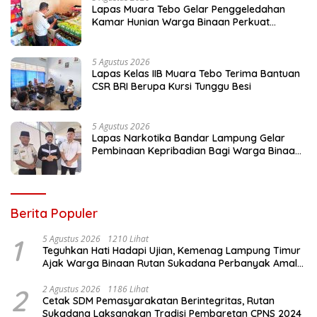
Lapas Muara Tebo Gelar Penggeledahan
Kamar Hunian Warga Binaan Perkuat
Deteksi Dini Gangguan Kamtib
5 Agustus 2026
Lapas Kelas IIB Muara Tebo Terima Bantuan
CSR BRI Berupa Kursi Tunggu Besi
5 Agustus 2026
Lapas Narkotika Bandar Lampung Gelar
Pembinaan Kepribadian Bagi Warga Binaan
Melalui Safari Dakwah Bersama Habib
Ahmad Al Habsyi
Berita Populer
1
5 Agustus 2026
1210 Lihat
Teguhkan Hati Hadapi Ujian, Kemenag Lampung Timur
Ajak Warga Binaan Rutan Sukadana Perbanyak Amal
Saleh
2
2 Agustus 2026
1186 Lihat
Cetak SDM Pemasyarakatan Berintegritas, Rutan
Sukadana Laksanakan Tradisi Pembaretan CPNS 2024