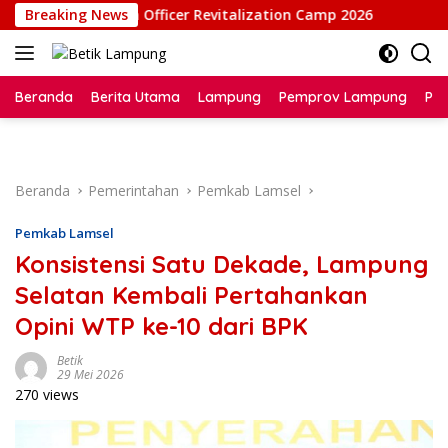
Langsung
aan Probation Officer Revitalization Camp 2026
Breaking News
Serahk
ke
konten
Beranda
Berita Utama
Lampung
Pemprov Lampung
Poli
Beranda
Pemerintahan
Pemkab Lamsel
Pemkab Lamsel
Konsistensi Satu Dekade, Lampung
Selatan Kembali Pertahankan
Opini WTP ke-10 dari BPK
Betik
29 Mei 2026
270 views