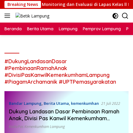
Langsung
umut Laksanakan Monitoring dan Evaluasi di Lapas Kelas ll Pa
Breaking News
ke
konten
Beranda
Berita Utama
Lampung
Pemprov Lampung
Poli
#DukungLandasanDasar
#PembinaanRamahAnak
#DivisiPasKanwilKemenkumhamLampung
#PiagamArchamanik #UPTPemasyarakatan
Bandar Lampung
,
Berita Utama
,
kemenkumhan
21 Juli 2022
Dukung Landasan Dasar Pembinaan Ramah
Anak, Divisi Pas Kanwil Kemenkumham
Lampung Bagikan Piagam Archamanik Pada
KadivPas Kemenkumham Lampung
UPT Pemasyarakatan