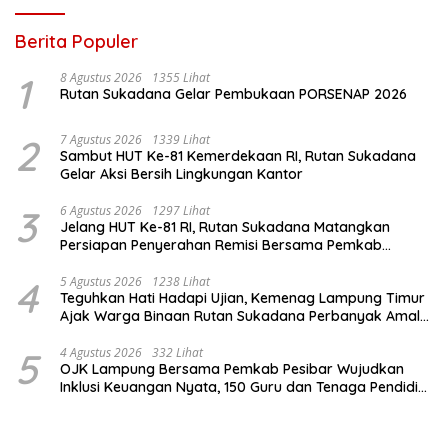
Berita Populer
1
8 Agustus 2026
1355 Lihat
Rutan Sukadana Gelar Pembukaan PORSENAP 2026
2
7 Agustus 2026
1339 Lihat
Sambut HUT Ke-81 Kemerdekaan RI, Rutan Sukadana
Gelar Aksi Bersih Lingkungan Kantor
3
6 Agustus 2026
1297 Lihat
Jelang HUT Ke-81 RI, Rutan Sukadana Matangkan
Persiapan Penyerahan Remisi Bersama Pemkab
Lamtim
4
5 Agustus 2026
1238 Lihat
Teguhkan Hati Hadapi Ujian, Kemenag Lampung Timur
Ajak Warga Binaan Rutan Sukadana Perbanyak Amal
Saleh
5
4 Agustus 2026
332 Lihat
OJK Lampung Bersama Pemkab Pesibar Wujudkan
Inklusi Keuangan Nyata, 150 Guru dan Tenaga Pendidik
Terima Polis Asuransi Jiwa