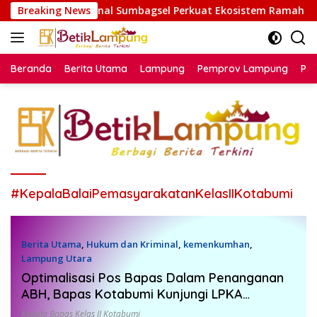
Langsung
ga Regional Sumbagsel Perkuat Ekosistem Ramah Anak
Breaking News
ke
konten
Beranda
Berita Utama
Lampung
Pemprov Lampung
Poli
#KepalaBalaiPemasyarakatanKelasIIKotabumi
Berita Utama
,
Hukum dan Kriminal
,
kemenkumhan
,
Lampung Utara
19 Juli 2022
Optimalisasi Pos Bapas Dalam Penanganan
ABH, Bapas Kotabumi Kunjungi LPKA
Bandarlampung
Kepala Bapas Kelas II Kotabumi