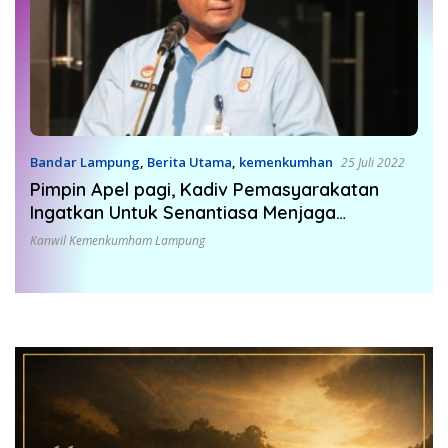
Bandar Lampung
,
Berita Utama
,
kemenkumhan
25 Juli 2022
Pimpin Apel pagi, Kadiv Pemasyarakatan
Ingatkan Untuk Senantiasa Menjaga
Kesehatan Agar Dapat Berkinerja Produktif
Kanwil Kemenkumham Lampung