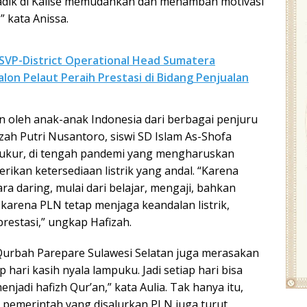
k-adik di Kalise memudahkan dan menambah motivasi
” kata Anissa.
 SVP-District Operational Head Sumatera
on Pelaut Peraih Prestasi di Bidang Penjualan
 oleh anak-anak Indonesia dari berbagai penjuru
fizah Putri Nusantoro, siswi SD Islam As-Shofa
yukur, di tengah pandemi yang mengharuskan
rikan ketersediaan listrik yang andal. “Karena
ra daring, mulai dari belajar, mengaji, bahkan
 karena PLN tetap menjaga keandalan listrik,
restasi,” ungkap Hafizah.
l-Qurbah Parepare Sulawesi Selatan juga merasakan
 hari kasih nyala lampuku. Jadi setiap hari bisa
menjadi hafizh Qur’an,” kata Aulia. Tak hanya itu,
ri pemerintah yang disalurkan PLN juga turut