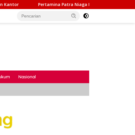
na Patra Niaga Regional Sumbagsel Raih Gold TJSL & CSR Awar
ukum
Nasional