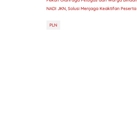
Pekan Olahraga Petugas dan Warga Binaa
NADI JKN, Solusi Menjaga Keaktifan Pesert
PLN