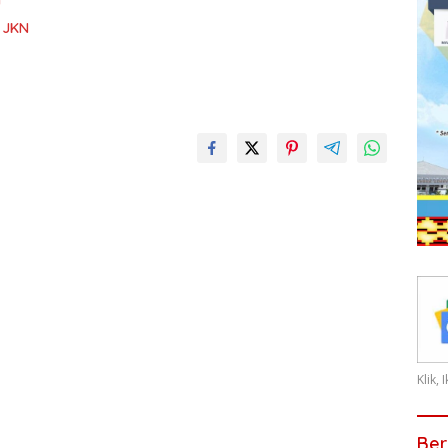
n
a JKN
Klik,
Ber