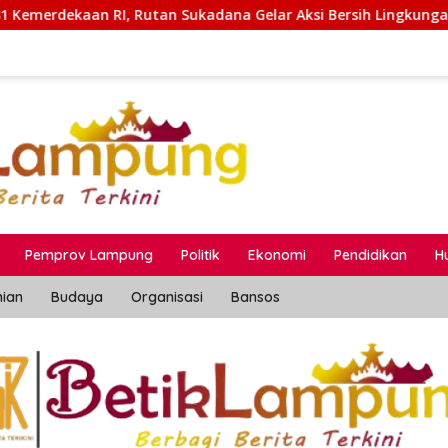
ukadana Gelar Aksi Bersih Lingkungan Kantor
Pertami
Pemprov Lampung
Politik
Ekonomi
Pendidikan
H
nian
Budaya
Organisasi
Bansos