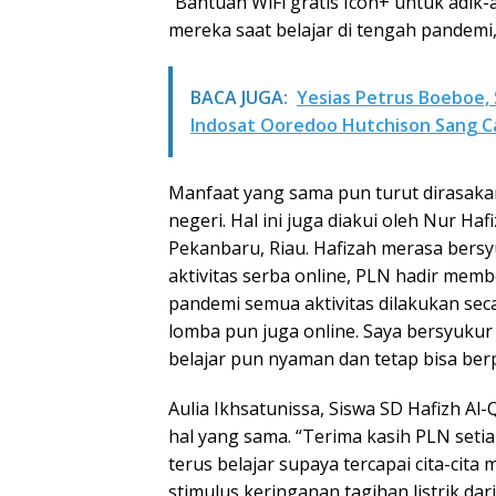
“Bantuan WiFi gratis Icon+ untuk adi
mereka saat belajar di tengah pandemi,
BACA JUGA:
Yesias Petrus Boeboe,
Indosat Ooredoo Hutchison Sang Cal
Manfaat yang sama pun turut dirasakan
negeri. Hal ini juga diakui oleh Nur Ha
Pekanbaru, Riau. Hafizah merasa bers
aktivitas serba online, PLN hadir membe
pandemi semua aktivitas dilakukan seca
lomba pun juga online. Saya bersyukur
belajar pun nyaman dan tetap bisa berp
Aulia Ikhsatunissa, Siswa SD Hafizh A
hal yang sama. “Terima kasih PLN setiap
terus belajar supaya tercapai cita-cita 
stimulus keringanan tagihan listrik da