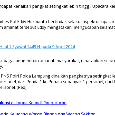
apat kenaikan pangkat setingkat lebih tinggi. Upacara ke
bes Pol Eddy Hermanto bertindak selaku inspektur upaca
m amanat tersebut Eddy mengatakan, mengucapan selamat a
lal 1 Syawal 1445 H pada 9 April 2024
, sebagai pengemban amanah masyarakat, diharapkan selur
y.
PNS Polri Polda Lampung dinaikan pangkatnya setingkat leb
personel, dari Penda 1 ke Penata sebanyak 1 personel, dari
rsonel. (Red)
uasi di Lapas Kelas ll Pangururan
ada Keluarga Warga Binaan dan Warga Sekitar