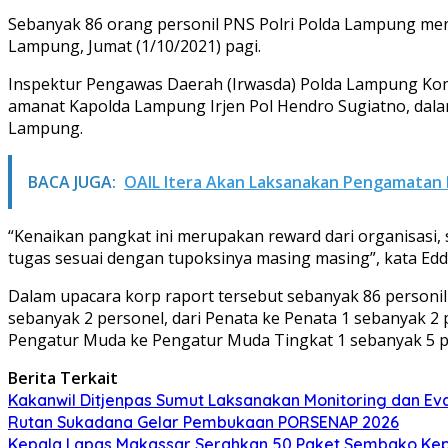
Sebanyak 86 orang personil PNS Polri Polda Lampung mend
Lampung, Jumat (1/10/2021) pagi.
Inspektur Pengawas Daerah (Irwasda) Polda Lampung Kom
amanat Kapolda Lampung Irjen Pol Hendro Sugiatno, dala
Lampung.
BACA JUGA:
OAIL Itera Akan Laksanakan Pengamatan Hi
“Kenaikan pangkat ini merupakan reward dari organisasi
tugas sesuai dengan tupoksinya masing masing”, kata Edd
Dalam upacara korp raport tersebut sebanyak 86 personil 
sebanyak 2 personel, dari Penata ke Penata 1 sebanyak 2 
Pengatur Muda ke Pengatur Muda Tingkat 1 sebanyak 5 pe
Berita Terkait
Kakanwil Ditjenpas Sumut Laksanakan Monitoring dan Eval
Rutan Sukadana Gelar Pembukaan PORSENAP 2026
Kepala Lapas Makassar Serahkan 50 Paket Sembako Kep