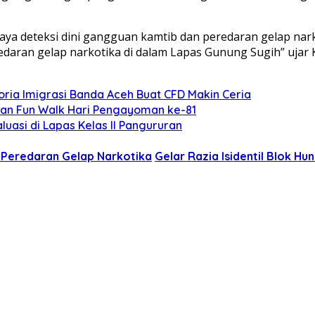
ya deteksi dini gangguan kamtib dan peredaran gelap nark
ran gelap narkotika di dalam Lapas Gunung Sugih” ujar Ka
oria Imigrasi Banda Aceh Buat CFD Makin Ceria
n Fun Walk Hari Pengayoman ke-81
uasi di Lapas Kelas ll Pangururan
n Peredaran Gelap Narkotika
Gelar Razia Isidentil Blok H