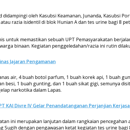
 didampingi oleh Kasubsi Keamanan, Junanda, Kasubsi Port
au razia isidentil di blok Hunian A dan tes urine bagi 8 
 untuk memastikan sebuah UPT Pemasyarakatan berjalan lan
warga binaan. Kegiatan penggeledahan/razia ini rutin dilak
Dinas Jajaran Pengamanan
manas air, 4 buah botol parfum, 1 buah korek api, 1 buah gun
n besi, 1 buah gunting, dan 1 buah sikat gigi, semunya di
elap narkotika dalam Lapas.
PT KAI Divre IV Gelar Penandatanganan Perjanjian Kerja
iatan ini merupakan lanjutan dalam rangkaian pencegahan a
g Sugih dengan pengawasan ketat kegiatan tes urine bagi 8 