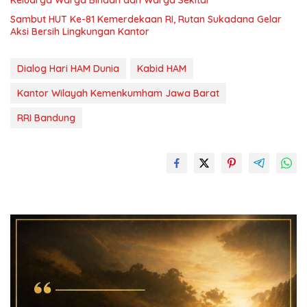
Keluarga Warga Binaan dan Warga Sekitar
Sambut HUT Ke-81 Kemerdekaan RI, Rutan Sukadana Gelar
Aksi Bersih Lingkungan Kantor
Dialog Hari HAM Dunia
Kabid HAM
Kantor Wilayah Kemenkumham Jawa Barat
RRI Bandung