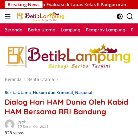
Langsung
aluasi di Lapas Kelas ll Pangururan
Breaking News
Sensus Ekonomi 2
ke
konten
Beranda
Berita Utama
Lampung
Pemprov Lampung
Poli
Beranda
Berita Utama
Berita Utama
,
Hukum dan Kriminal
,
Nasional
Dialog Hari HAM Dunia Oleh Kabid
HAM Bersama RRI Bandung
Betik
10 Desember 2021
525 views