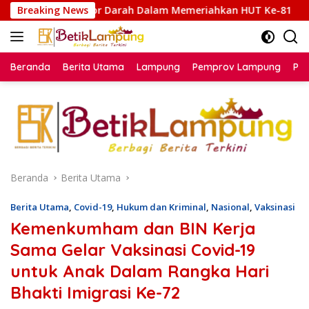
Langsung
arah Dalam Memeriahkan HUT Ke-81
Breaking News
Lapas Karanganyar
ke
konten
Beranda
Berita Utama
Lampung
Pemprov Lampung
Poli
Beranda
Berita Utama
Berita Utama
,
Covid-19
,
Hukum dan Kriminal
,
Nasional
,
Vaksinasi
Kemenkumham dan BIN Kerja
Sama Gelar Vaksinasi Covid-19
untuk Anak Dalam Rangka Hari
Bhakti Imigrasi Ke-72