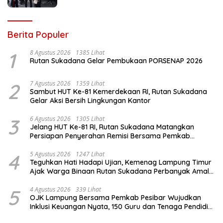
Berita Populer
1
8 Agustus 2026
1385 Lihat
Rutan Sukadana Gelar Pembukaan PORSENAP 2026
2
7 Agustus 2026
1359 Lihat
Sambut HUT Ke-81 Kemerdekaan RI, Rutan Sukadana
Gelar Aksi Bersih Lingkungan Kantor
3
6 Agustus 2026
1305 Lihat
Jelang HUT Ke-81 RI, Rutan Sukadana Matangkan
Persiapan Penyerahan Remisi Bersama Pemkab
Lamtim
4
5 Agustus 2026
1247 Lihat
Teguhkan Hati Hadapi Ujian, Kemenag Lampung Timur
Ajak Warga Binaan Rutan Sukadana Perbanyak Amal
Saleh
5
4 Agustus 2026
339 Lihat
OJK Lampung Bersama Pemkab Pesibar Wujudkan
Inklusi Keuangan Nyata, 150 Guru dan Tenaga Pendidik
Terima Polis Asuransi Jiwa