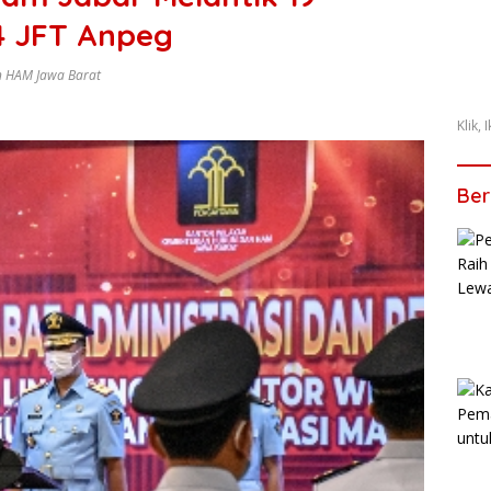
4 JFT Anpeg
n HAM Jawa Barat
Klik,
Ber