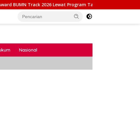
ck 2026 Lewat Program Talang Berseri
Kalapas Cibino
ukum
Nasional