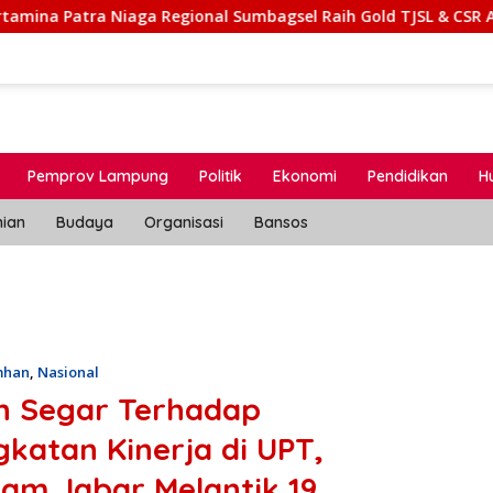
Niaga Regional Sumbagsel Raih Gold TJSL & CSR Award BUMN Tra
Pemprov Lampung
Politik
Ekonomi
Pendidikan
H
nian
Budaya
Organisasi
Bansos
mhan
,
Nasional
in Segar Terhadap
katan Kinerja di UPT,
m Jabar Melantik 19