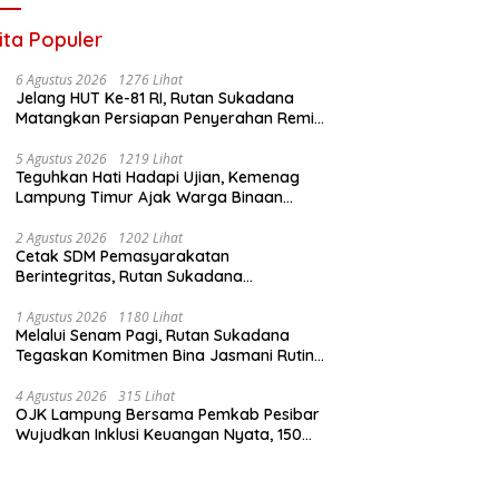
Infrastruktur AI Terintegerasi
ita Populer
6 Agustus 2026
1276 Lihat
Jelang HUT Ke-81 RI, Rutan Sukadana
Matangkan Persiapan Penyerahan Remisi
Bersama Pemkab Lamtim
5 Agustus 2026
1219 Lihat
Teguhkan Hati Hadapi Ujian, Kemenag
Lampung Timur Ajak Warga Binaan
Rutan Sukadana Perbanyak Amal Saleh
2 Agustus 2026
1202 Lihat
Cetak SDM Pemasyarakatan
Berintegritas, Rutan Sukadana
Laksanakan Tradisi Pembaretan CPNS
2024
1 Agustus 2026
1180 Lihat
Melalui Senam Pagi, Rutan Sukadana
Tegaskan Komitmen Bina Jasmani Rutin
Bagi Jajaran dan Warga Binaan
4 Agustus 2026
315 Lihat
OJK Lampung Bersama Pemkab Pesibar
Wujudkan Inklusi Keuangan Nyata, 150
Guru dan Tenaga Pendidik Terima Polis
Asuransi Jiwa