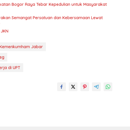
atan Bogor Raya Tebar Kepedulian untuk Masyarakat
lorakan Semangat Persatuan dan Kebersamaan Lewat
n
a JKN
 Kemenkumham Jabar
peg
rja di UPT