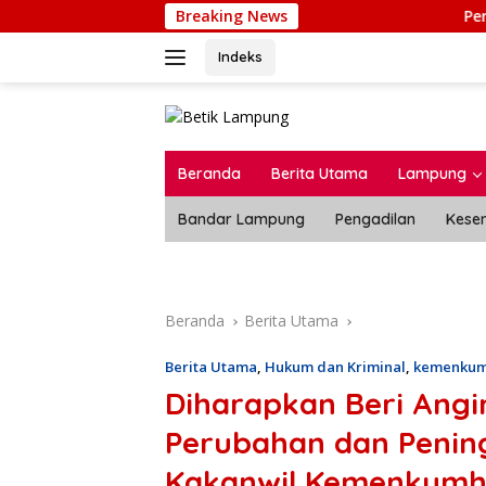
Langsung
Breaking News
Pertamina Patra 
ke
konten
Indeks
Beranda
Berita Utama
Lampung
Bandar Lampung
Pengadilan
Kese
Beranda
Berita Utama
Berita Utama
,
Hukum dan Kriminal
,
kemenku
Diharapkan Beri Ang
Perubahan dan Pening
Kakanwil Kemenkumha