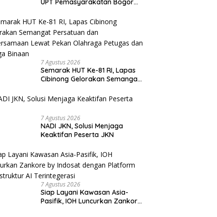
UPT Pemasyarakatan Bogor
Raya Tebar Kepedulian untuk
Masyarakat Lewat Bakti Sosial
7 Agustus 2026
Semarak HUT Ke-81 RI, Lapas
Cibinong Gelorakan Semangat
Persatuan dan Kebersamaan
Lewat Pekan Olahraga Petugas
dan Warga Binaan
7 Agustus 2026
NADI JKN, Solusi Menjaga
Keaktifan Peserta JKN
7 Agustus 2026
Siap Layani Kawasan Asia-
Pasifik, IOH Luncurkan Zankore
by Indosat dengan Platform