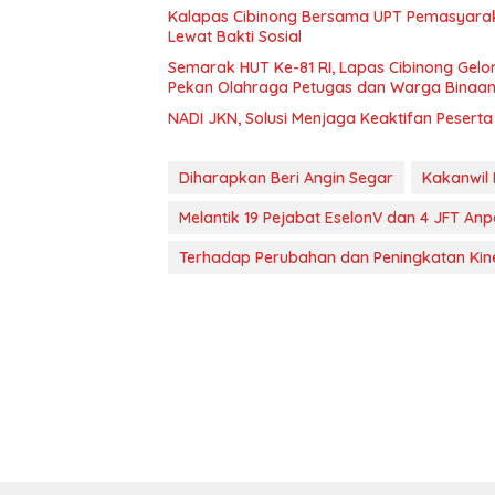
Kalapas Cibinong Bersama UPT Pemasyarak
Lewat Bakti Sosial
Semarak HUT Ke-81 RI, Lapas Cibinong Ge
Pekan Olahraga Petugas dan Warga Binaa
NADI JKN, Solusi Menjaga Keaktifan Pesert
Diharapkan Beri Angin Segar
Kakanwil
Melantik 19 Pejabat EselonV dan 4 JFT An
Terhadap Perubahan dan Peningkatan Kine