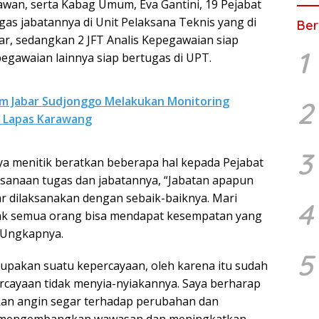
wan, serta Kabag Umum, Eva Gantini, 19 Pejabat
gas jabatannya di Unit Pelaksana Teknis yang di
Ber
, sedangkan 2 JFT Analis Kepegawaian siap
1
epegawaian lainnya siap bertugas di UPT.
 Jabar Sudjonggo Melakukan Monitoring
2
i Lapas Karawang
3
 menitik beratkan beberapa hal kepada Pejabat
aksanaan tugas dan jabatannya, “Jabatan apapun
r dilaksanakan dengan sebaik-baiknya. Mari
4
idak semua orang bisa mendapat kesempatan yang
 Ungkapnya.
5
pakan suatu kepercayaan, oleh karena itu sudah
cayaan tidak menyia-nyiakannya. Saya berharap
kan angin segar terhadap perubahan dan