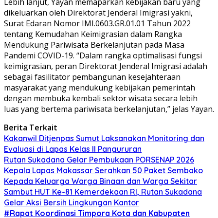
Lebih lanjut, Yayan memaparkan kebijakan baru yang
dikeluarkan oleh Direktorat Jenderal Imigrasi yakni,
Surat Edaran Nomor IMI.0603.GR.01.01 Tahun 2022
tentang Kemudahan Keimigrasian dalam Rangka
Mendukung Pariwisata Berkelanjutan pada Masa
Pandemi COVID-19. “Dalam rangka optimalisasi fungsi
keimigrasian, peran Direktorat Jenderal Imigrasi adalah
sebagai fasilitator pembangunan kesejahteraan
masyarakat yang mendukung kebijakan pemerintah
dengan membuka kembali sektor wisata secara lebih
luas yang bertema pariwisata berkelanjutan,” jelas Yayan.
Berita Terkait
Kakanwil Ditjenpas Sumut Laksanakan Monitoring dan
Evaluasi di Lapas Kelas ll Pangururan
Rutan Sukadana Gelar Pembukaan PORSENAP 2026
Kepala Lapas Makassar Serahkan 50 Paket Sembako
Kepada Keluarga Warga Binaan dan Warga Sekitar
Sambut HUT Ke-81 Kemerdekaan RI, Rutan Sukadana
Gelar Aksi Bersih Lingkungan Kantor
#Rapat Koordinasi Timpora Kota dan Kabupaten