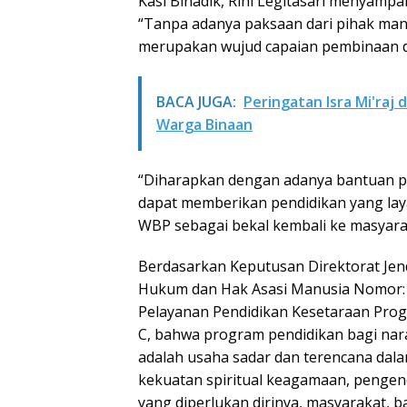
Kasi Binadik, Rini Legitasari menyampa
“Tanpa adanya paksaan dari pihak man
merupakan wujud capaian pembinaan d
BACA JUGA:
Peringatan Isra Mi'raj 
Warga Binaan
“Diharapkan dengan adanya bantuan p
dapat memberikan pendidikan yang la
WBP sebagai bekal kembali ke masyara
Berdasarkan Keputusan Direktorat Jen
Hukum dan Hak Asasi Manusia Nomor: 
Pelayanan Pendidikan Kesetaraan Prog
C, bahwa program pendidikan bagi na
adalah usaha sadar dan terencana da
kekuatan spiritual keagamaan, pengenda
yang diperlukan dirinya, masyarakat, 