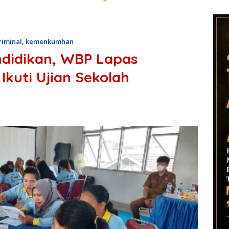
iminal
,
kemenkumhan
ndidikan, WBP Lapas
kuti Ujian Sekolah