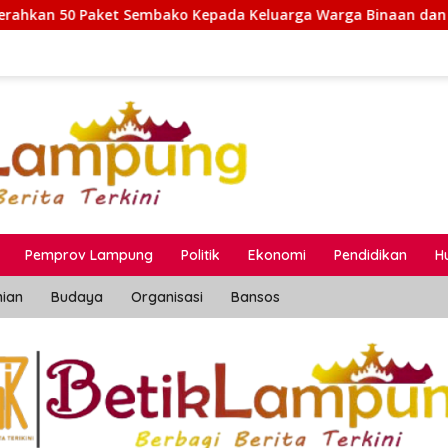
pada Keluarga Warga Binaan dan Warga Sekitar
Sambu
Pemprov Lampung
Politik
Ekonomi
Pendidikan
H
nian
Budaya
Organisasi
Bansos