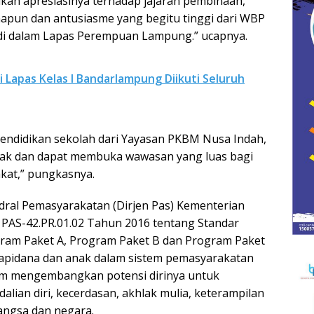
ikan apresiasinya terhadap jajaran pembinaan,
apun dan antusiasme yang begitu tinggi dari WBP
i dalam Lapas Perempuan Lampung.” ucapnya.
di Lapas Kelas I Bandarlampung Diikuti Seluruh
endidikan sekolah dari Yayasan PKBM Nusa Indah,
yak dan dapat membuka wawasan yang luas bagi
kat,” pungkasnya.
dral Pemasyarakatan (Dirjen Pas) Kementerian
PAS-42.PR.01.02 Tahun 2016 tentang Standar
ram Paket A, Program Paket B dan Program Paket
rapidana dan anak dalam sistem pemasyarakatan
lam mengembangkan potensi dirinya untuk
lian diri, kecerdasan, akhlak mulia, keterampilan
bangsa dan negara.