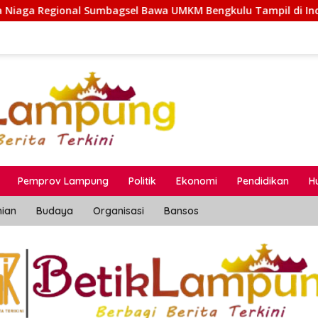
el Bawa UMKM Bengkulu Tampil di Indonesia Fashion Week 202
Pemprov Lampung
Politik
Ekonomi
Pendidikan
H
nian
Budaya
Organisasi
Bansos