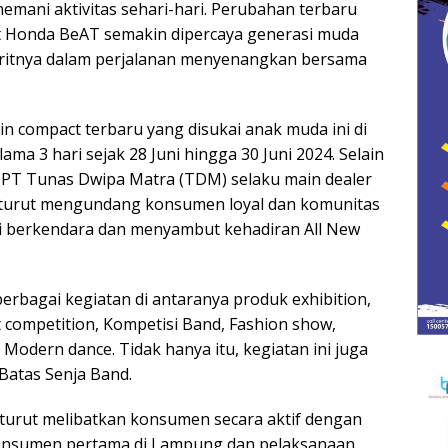
mani aktivitas sehari-hari. Perubahan terbaru
uat Honda BeAT semakin dipercaya generasi muda
voritnya dalam perjalanan menyenangkan bersama
n compact terbaru yang disukai anak muda ini di
ma 3 hari sejak 28 Juni hingga 30 Juni 2024. Selain
PT Tunas Dwipa Matra (TDM) selaku main dealer
turut mengundang konsumen loyal dan komunitas
 berkendara dan menyambut kehadiran All New
erbagai kegiatan di antaranya produk exhibition,
t competition, Kompetisi Band, Fashion show,
 Modern dance. Tidak hanya itu, kegiatan ini juga
Batas Senja Band.
 turut melibatkan konsumen secara aktif dengan
onsumen pertama di Lampung dan pelaksanaan