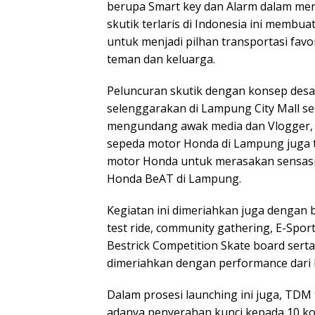
berupa Smart key dan Alarm dalam mene
skutik terlaris di Indonesia ini memb
untuk menjadi pilhan transportasi fa
teman dan keluarga.
Peluncuran skutik dengan konsep desai
selenggarakan di Lampung City Mall sela
mengundang awak media dan Vlogger, 
sepeda motor Honda di Lampung juga 
motor Honda untuk merasakan sensasi
Honda BeAT di Lampung.
Kegiatan ini dimeriahkan juga dengan b
test ride, community gathering, E-Spor
Bestrick Competition Skate board serta
dimeriahkan dengan performance dari 
Dalam prosesi launching ini juga, TDM
adanya penyerahan kunci kepada 10 k