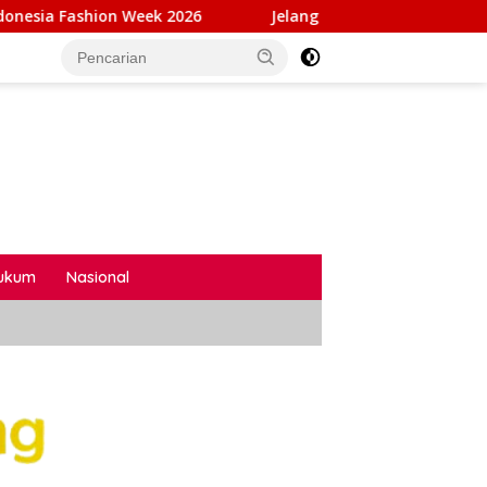
6
Jelang HUT Ke-81 RI, Rutan Sukadana Matangkan Pe
ukum
Nasional