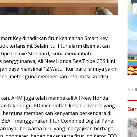
mart Key dihadirkan fitur keamanan Smart Key
k terlans mi. Selain itu, fitur alarm disematkan
n tipe Deluxe Standard, Guna menambah
 penggunanya, All New Honda BeAT tipe CBS kini
n daya maksimal 12 Watt. Fitur baru lainnya yakni
panel meter guna memberikan informasi kondisi
Klik,
atkan, AHM juga telah membekali All New Honda
an teknologi LED menambah kesan advance yang
Ber
l berguna memberikan kenyaman berkendara di
a BeAT menggunakan fitur Combined Digital Panel
n layar berwarna biru yang menyajikan berbagai
, odometer, bahan bakar serta fitur indikator ECO