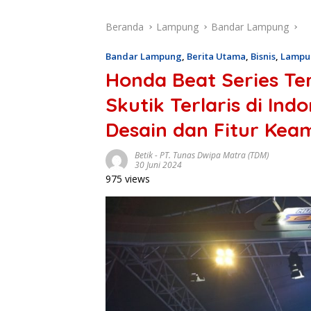
Beranda
Lampung
Bandar Lampung
Bandar Lampung
,
Berita Utama
,
Bisnis
,
Lampu
Honda Beat Series Te
Skutik Terlaris di Ind
Desain dan Fitur Ke
Betik
-
PT. Tunas Dwipa Matra (TDM)
30 Juni 2024
975 views