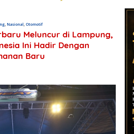
ng
,
Nasional
,
Otomotif
rbaru Meluncur di Lampung,
onesia Ini Hadir Dengan
amanan Baru