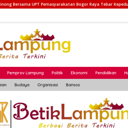
an Bogor Raya Tebar Kepedulian untuk Masyarakat Lewat Bakt
Pemprov Lampung
Politik
Ekonomi
Pendidikan
H
nian
Budaya
Organisasi
Bansos