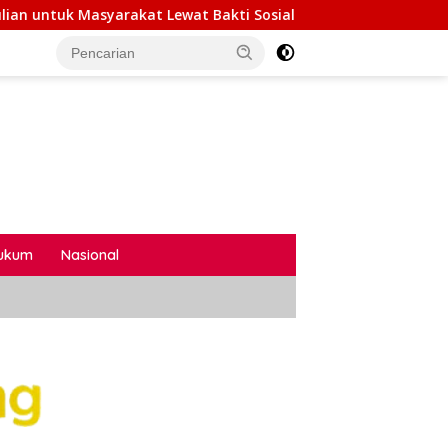
i Sosial
Semarak HUT Ke-81 RI, Lapas Cibinong Gelor
ukum
Nasional