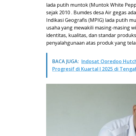
lada putih muntok (Muntok White Pepper
sejak 2010 . Bumdes desa Air gegas ad
Indikasi Geografis (MPIG) lada putih 
usaha yang mewakili masing-masing w
identitas, kualitas, dan standar produk
penyalahgunaan atas produk yang tela
BACA JUGA:
Indosat Ooredoo Hutch
Progresif di Kuartal I 2025 di Ten