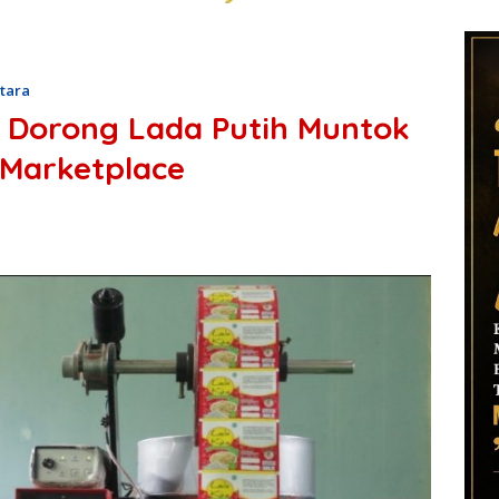
tara
Dorong Lada Putih Muntok
 Marketplace