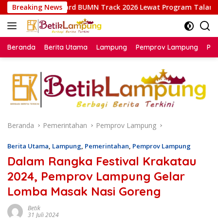
Langsung
ard BUMN Track 2026 Lewat Program Talang Berseri
Breaking News
Kal
ke
konten
Beranda
Berita Utama
Lampung
Pemprov Lampung
Poli
Beranda
Pemerintahan
Pemprov Lampung
Berita Utama
,
Lampung
,
Pemerintahan
,
Pemprov Lampung
Dalam Rangka Festival Krakatau
2024, Pemprov Lampung Gelar
Lomba Masak Nasi Goreng
Betik
31 Juli 2024