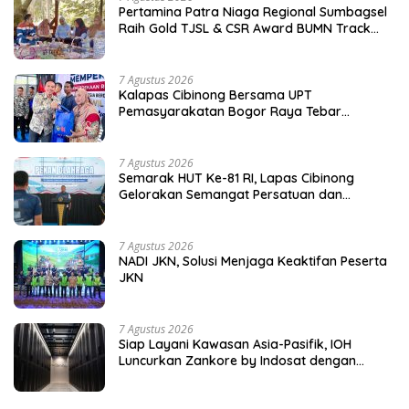
Pertamina Patra Niaga Regional Sumbagsel
Raih Gold TJSL & CSR Award BUMN Track
2026 Lewat Program Talang Berseri
7 Agustus 2026
Kalapas Cibinong Bersama UPT
Pemasyarakatan Bogor Raya Tebar
Kepedulian untuk Masyarakat Lewat Bakti
Sosial
7 Agustus 2026
Semarak HUT Ke-81 RI, Lapas Cibinong
Gelorakan Semangat Persatuan dan
Kebersamaan Lewat Pekan Olahraga
Petugas dan Warga Binaan
7 Agustus 2026
NADI JKN, Solusi Menjaga Keaktifan Peserta
JKN
7 Agustus 2026
Siap Layani Kawasan Asia-Pasifik, IOH
Luncurkan Zankore by Indosat dengan
Platform Infrastruktur AI Terintegerasi