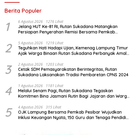
Berita Populer
1
6 Agustus 2026
1276 Lihat
Jelang HUT Ke-81 RI, Rutan Sukadana Matangkan
Persiapan Penyerahan Remisi Bersama Pemkab
Lamtim
2
5 Agustus 2026
1219 Lihat
Teguhkan Hati Hadapi Ujian, Kemenag Lampung Timur
Ajak Warga Binaan Rutan Sukadana Perbanyak Amal
Saleh
3
2 Agustus 2026
1203 Lihat
Cetak SDM Pemasyarakatan Berintegritas, Rutan
Sukadana Laksanakan Tradisi Pembaretan CPNS 2024
4
1 Agustus 2026
1181 Lihat
Melalui Senam Pagi, Rutan Sukadana Tegaskan
Komitmen Bina Jasmani Rutin Bagi Jajaran dan Warga
Binaan
5
4 Agustus 2026
315 Lihat
OJK Lampung Bersama Pemkab Pesibar Wujudkan
Inklusi Keuangan Nyata, 150 Guru dan Tenaga Pendidik
Terima Polis Asuransi Jiwa