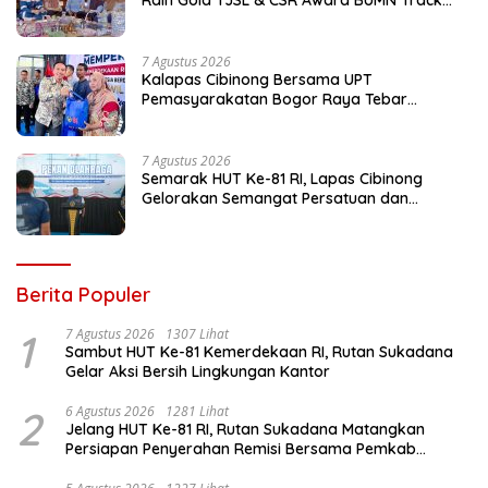
2026 Lewat Program Talang Berseri
7 Agustus 2026
Kalapas Cibinong Bersama UPT
Pemasyarakatan Bogor Raya Tebar
Kepedulian untuk Masyarakat Lewat Bakti
Sosial
7 Agustus 2026
Semarak HUT Ke-81 RI, Lapas Cibinong
Gelorakan Semangat Persatuan dan
Kebersamaan Lewat Pekan Olahraga
Petugas dan Warga Binaan
Berita Populer
1
7 Agustus 2026
1307 Lihat
Sambut HUT Ke-81 Kemerdekaan RI, Rutan Sukadana
Gelar Aksi Bersih Lingkungan Kantor
2
6 Agustus 2026
1281 Lihat
Jelang HUT Ke-81 RI, Rutan Sukadana Matangkan
Persiapan Penyerahan Remisi Bersama Pemkab
Lamtim