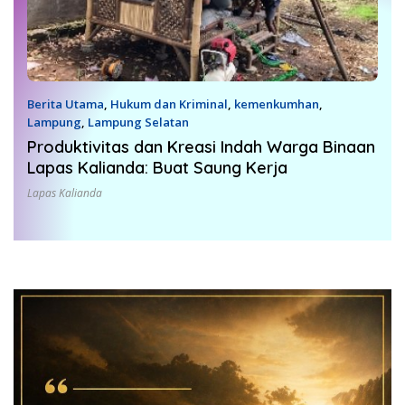
Berita Utama
,
Hukum dan Kriminal
,
kemenkumhan
,
Lampung
,
Lampung Selatan
8 Maret 2022
Produktivitas dan Kreasi Indah Warga Binaan
Lapas Kalianda: Buat Saung Kerja
Lapas Kalianda