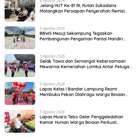
6 Agustus 2026
Jelang HUT Ke-81 RI, Rutan Sukadana
Matangkan Persiapan Penyerahan Remisi
Bersama Pemkab Lamtim
6 Agustus 2026
BBWS Mesuji Sekampung Tegaskan
Pembangunan Pengaman Pantai Mandiri
Sejati Sesuai Spesifikasi dan Standar Mutu
5 Agustus 2026
Gelak Tawa dan Semangat Kebersamaan
Mewarnai Kemeriahan Lomba Antar Petugas
Lapas Bandar Lampung
5 Agustus 2026
Lapas Kelas I Bandar Lampung Resmi
Membuka Pekan Olahraga Warga Binaan
dan Petugas
5 Agustus 2026
Lapas Muara Tebo Gelar Penggeledahan
Kamar Hunian Warga Binaan Perkuat
Deteksi Dini Gangguan Kamtib