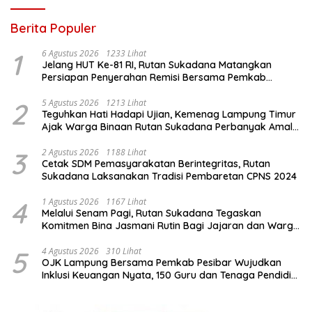
Berita Populer
1
6 Agustus 2026
1233 Lihat
Jelang HUT Ke-81 RI, Rutan Sukadana Matangkan
Persiapan Penyerahan Remisi Bersama Pemkab
Lamtim
2
5 Agustus 2026
1213 Lihat
Teguhkan Hati Hadapi Ujian, Kemenag Lampung Timur
Ajak Warga Binaan Rutan Sukadana Perbanyak Amal
Saleh
3
2 Agustus 2026
1188 Lihat
Cetak SDM Pemasyarakatan Berintegritas, Rutan
Sukadana Laksanakan Tradisi Pembaretan CPNS 2024
4
1 Agustus 2026
1167 Lihat
Melalui Senam Pagi, Rutan Sukadana Tegaskan
Komitmen Bina Jasmani Rutin Bagi Jajaran dan Warga
Binaan
5
4 Agustus 2026
310 Lihat
OJK Lampung Bersama Pemkab Pesibar Wujudkan
Inklusi Keuangan Nyata, 150 Guru dan Tenaga Pendidik
Terima Polis Asuransi Jiwa