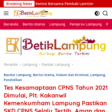
Langsung
si Bersama Pemkab Lamtim
Breaking News
BBWS Mesuji Sekampung Teg
ke
konten
Beranda
Berita Utama
Lampung
Pemprov Lampung
Poli
Beranda
Lampung
Bandar Lampung
Bandar Lampung
,
Berita Utama
,
Hukum dan Kriminal
,
Lampung
,
Pendidikan
Tes Kesamaptaan CPNS Tahun 2021
Dimulai, Plt. Kakanwil
Kemenkumham Lampung Pastikan
SKD CPNS Selalu Tertib, Aman dan