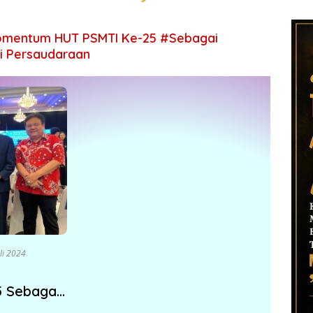
mentum HUT PSMTI Ke-25 #Sebagai
i Persaudaraan
uli 2024
 Sebagai
t Tali