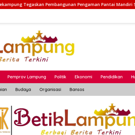
ngunan Pengaman Pantai Mandiri Sejati Sesuai Spesifikasi 
Pemprov Lampung
Politik
Ekonomi
Pendidikan
H
nian
Budaya
Organisasi
Bansos