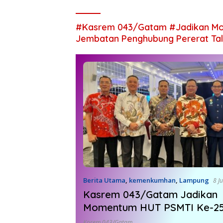
#Kasrem 043/Gatam #Jadikan Mo
Jembatan Penghubung Pererat Tal
Berita Utama
,
kemenkumhan
,
Lampung
8 J
Kasrem 043/Gatam Jadikan
Momentum HUT PSMTI Ke-25
Jembatan Penghubung Perera
Korem 043/Gatam