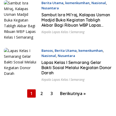
Berita Utama
,
kemenkumhan
,
Nasional
,
Nusantara
7 Februari 2024
Sambut Isra Mi’raj, Kalapas Usman
Madjid Buka Kegiatan Tabligh
Akbar Bagi Ribuan WBP Lapas
Kelas I Semarang
Kepala Lapas Kelas I Semarang
Bansos
,
Berita Utama
,
kemenkumhan
,
Nasional
,
Nusantara
30 Januari 2024
Lapas Kelas I Semarang Gelar
Bakti Sosial Melalui Kegiatan Donor
Darah
Kepala Lapas Kelas I Semarang
Paginasi
1
2
3
Berikutnya »
pos