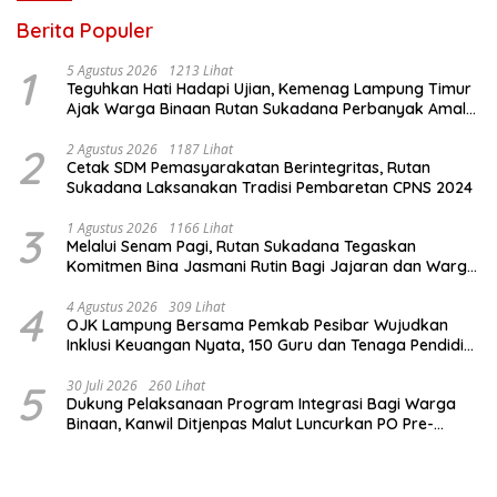
Berita Populer
1
5 Agustus 2026
1213 Lihat
Teguhkan Hati Hadapi Ujian, Kemenag Lampung Timur
Ajak Warga Binaan Rutan Sukadana Perbanyak Amal
Saleh
2
2 Agustus 2026
1187 Lihat
Cetak SDM Pemasyarakatan Berintegritas, Rutan
Sukadana Laksanakan Tradisi Pembaretan CPNS 2024
3
1 Agustus 2026
1166 Lihat
Melalui Senam Pagi, Rutan Sukadana Tegaskan
Komitmen Bina Jasmani Rutin Bagi Jajaran dan Warga
Binaan
4
4 Agustus 2026
309 Lihat
OJK Lampung Bersama Pemkab Pesibar Wujudkan
Inklusi Keuangan Nyata, 150 Guru dan Tenaga Pendidik
Terima Polis Asuransi Jiwa
5
30 Juli 2026
260 Lihat
Dukung Pelaksanaan Program Integrasi Bagi Warga
Binaan, Kanwil Ditjenpas Malut Luncurkan PO Pre-
Integration Class