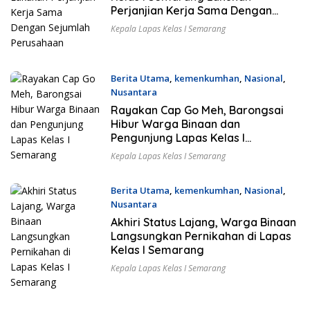
Perjanjian Kerja Sama Dengan
Sejumlah Perusahaan
Kepala Lapas Kelas I Semarang
Berita Utama
,
kemenkumhan
,
Nasional
,
Nusantara
26 Februari 2024
Rayakan Cap Go Meh, Barongsai
Hibur Warga Binaan dan
Pengunjung Lapas Kelas I
Semarang
Kepala Lapas Kelas I Semarang
Berita Utama
,
kemenkumhan
,
Nasional
,
Nusantara
24 Februari 2024
Akhiri Status Lajang, Warga Binaan
Langsungkan Pernikahan di Lapas
Kelas I Semarang
Kepala Lapas Kelas I Semarang