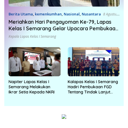
Berita Utama
,
kemenkumhan
,
Nasional
,
Nusantara
8 Agustus
2024
Meriahkan Hari Pengayoman Ke-79, Lapas
Kelas I Semarang Gelar Upacara Pembukaan
Pekan Olahraga dan Seni
Kepala Lapas Kelas I Semarang
Napiter Lapas Kelas I
Kalapas Kelas I Semarang
Semarang Melakukan
Hadiri Pembukaan FGD
Ikrar Setia Kepada NKRI
Tentang Tindak Lanjut
Nota Kesepahaman