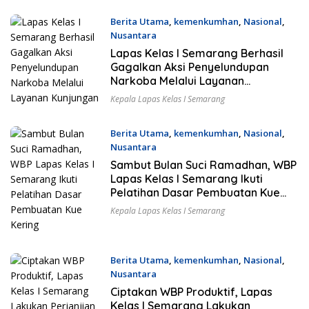
Berita Utama
,
kemenkumhan
,
Nasional
,
Nusantara
14 Maret 2024
Lapas Kelas I Semarang Berhasil
Gagalkan Aksi Penyelundupan
Narkoba Melalui Layanan
Kunjungan
Kepala Lapas Kelas I Semarang
Berita Utama
,
kemenkumhan
,
Nasional
,
Nusantara
10 Maret 2024
Sambut Bulan Suci Ramadhan, WBP
Lapas Kelas I Semarang Ikuti
Pelatihan Dasar Pembuatan Kue
Kering
Kepala Lapas Kelas I Semarang
Berita Utama
,
kemenkumhan
,
Nasional
,
Nusantara
26 Februari 2024
Ciptakan WBP Produktif, Lapas
Kelas I Semarang Lakukan